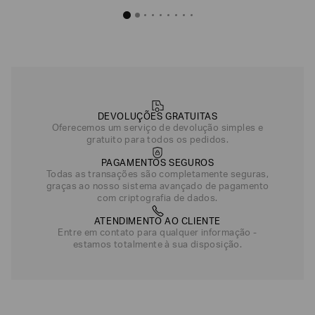
Blusa de Viscose com Efeito Lurex
R$
5
.
650
,
00
Bege
Azul Escuro
DEVOLUÇÕES GRATUITAS
Oferecemos um serviço de devolução simples e
gratuito para todos os pedidos.
PAGAMENTOS SEGUROS
Todas as transações são completamente seguras,
graças ao nosso sistema avançado de pagamento
com criptografia de dados.
ATENDIMENTO AO CLIENTE
Entre em contato para qualquer informação -
estamos totalmente à sua disposição.