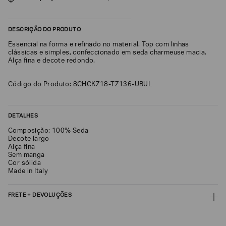
SOBRENOME*
DESCRIÇÃO DO PRODUTO
Essencial na forma e refinado no material. Top com linhas
DATA
clássicas e simples, confeccionado em seda charmeuse macia.
DE
Alça fina e decote redondo.
NASCIMENTO*
Código do Produto: 8CHCKZ18-TZ136-UBUL
Estou
DETALHES
interessado
nas
Composição: 100% Seda
seguintes
Decote largo
Marcas
Alça fina
e
Sem manga
tópicos
:
Cor sólida
Selecionar
Made in Italy
todos
Giorgio
FRETE + DEVOLUÇÕES
Armani
CALCULAR FRETE
Emporio
Armani