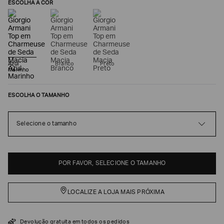
ESCOLHA A COR
Azul
Branco
Preto
Marinho
ESCOLHA O TAMANHO
Selecione o tamanho
Poderia
nos
contar
mais
POR FAVOR, SELECIONE O TAMANHO
sobre
você?
LOCALIZE A LOJA MAIS PRÓXIMA
NOME*
Devolução gratuita em todos os pedidos