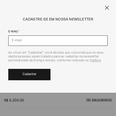
FRETE STANDARD GRÁTIS EM COMPRAS A PARTIR DE R$ 1.500
ARMANI.COM.BR
0
CADASTRE-SE EM NOSSA NEWSLETTER
E-MAIL*
1
/
1
Camisas e Tops
Ao clicar em "Cadastrar", você declara que concorda que os seus
dados pessoais sejam tratados para se cadastrar na newsletter
personalizada da Giorgio Armani, conforme indicado na
Política
.
Cadastrar
GIORGIO ARMANI
Top em Charmeuse de Seda Macia
Ver parcelamento
R$
6
.
200
,
00