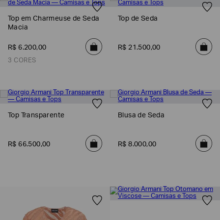
Top em Charmeuse de Seda
Top de Seda
Macia
R$
6
.
200
,
00
R$
21
.
500
,
00
3 CORES
Top Transparente
Blusa de Seda
Poderia
nos
R$
66
.
500
,
00
R$
8
.
000
,
00
contar
mais
sobre
você?
NOME*