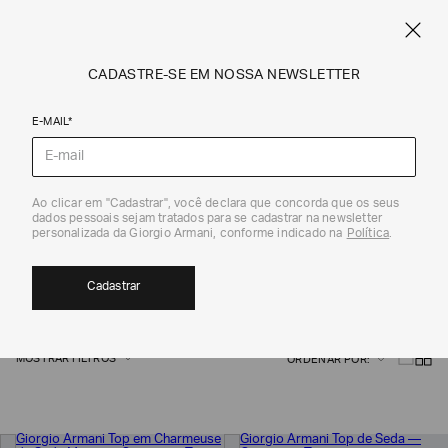
FRETE STANDARD GRÁTIS EM COMPRAS A PARTIR DE R$ 1.500
ARMANI.COM.BR
0
CADASTRE-SE EM NOSSA NEWSLETTER
E-MAIL*
Giorgio Armani
Ao clicar em "Cadastrar", você declara que concorda que os seus
dados pessoais sejam tratados para se cadastrar na newsletter
CAMISAS E TOPS
personalizada da Giorgio Armani, conforme indicado na
Política
.
38
Cadastrar
MOSTRAR FILTROS
ORDENAR POR