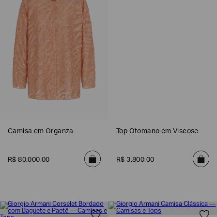
SOBRENOME*
DATA
DE
NASCIMENTO*
Estou
interessado
nas
seguintes
Camisa em Organza
Top Otomano em Viscose
Marcas
e
tópicos
:
R$
80
.
000
,
00
R$
3
.
800
,
00
Selecionar
todos
Giorgio
Armani
Emporio
Armani