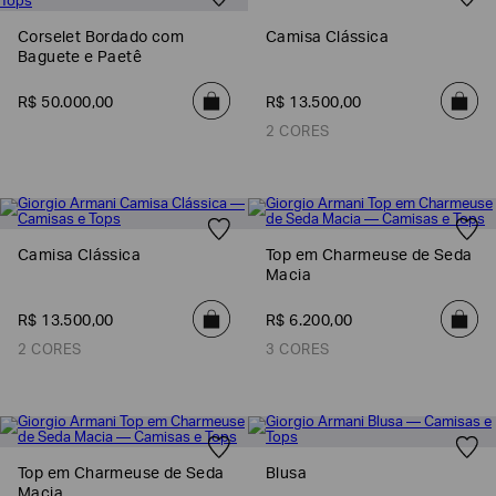
EA7
Corselet Bordado com
Camisa Clássica
Baguete e Paetê
Armani
Exchange
R$
50
.
000
,
00
R$
13
.
500
,
00
Produtos
2 CORES
Femininos
Produtos
Masculinos
Armani/Silos
Camisa Clássica
Top em Charmeuse de Seda
Armani
Macia
Values
R$
13
.
500
,
00
R$
6
.
200
,
00
Confirmar
suas
2 CORES
3 CORES
preferências
Top em Charmeuse de Seda
Blusa
Macia