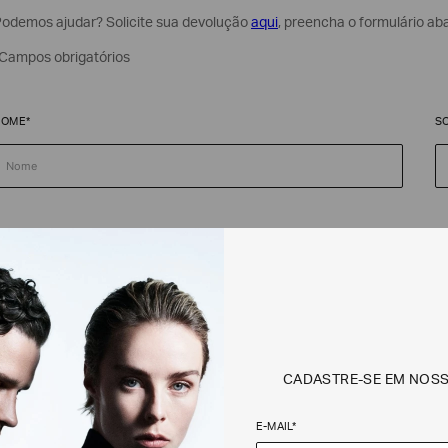
odemos ajudar? Solicite sua devolução
aqui
, preencha o formulário ab
Campos obrigatórios
NOME*
S
MAIL*
T
ÚMERO DO PEDIDO
A
CADASTRE-SE EM NOS
E-MAIL*