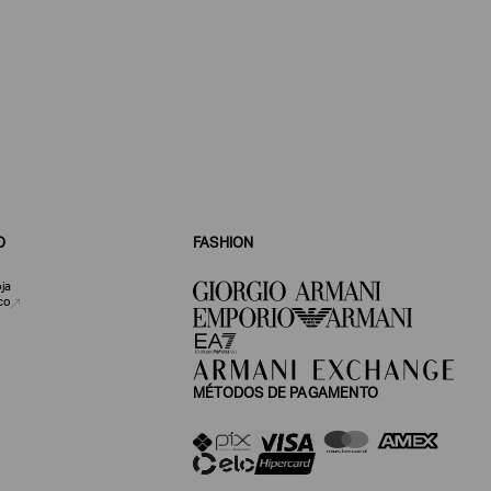
CORPORATIVO
OUTROS
O
FASHION
ja
co
MÉTODOS DE PAGAMENTO