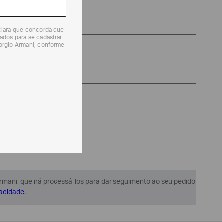
COMPRAS
GUIA DE TAMANHO
eclara que concorda que
ados para se cadastrar
MINHA CONTA
iorgio Armani, conforme
ENTREGA
PAGAMENTO
TROCA E DEVOLUÇÃO
COMPRAS ONLINE
LOJAS FÍSICAS
PRODUTO
PRIVACIDADE
Armani, que irá processá-los para dar seguimento ao seu pedido
IMPRENSA
vacidade
.
TRABALHE CONOSCO