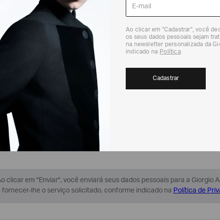
MENSAGEM*
Ao clicar em "Cadastrar", você d
os seus dados pessoais sejam trat
na newsletter personalizada da G
indicado na
Política
.
Cadastrar
Enviar
o clicar em "Enviar", você enviará seus dados pessoais para a Giorgio 
 fornecer-lhe o serviço solicitado, conforme indicado na
Política de Pri