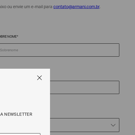
aixo ou envie um e-mail para
contato@armani.com.br
.
OBRENOME*
ELEFONE*
SSUNTO*
SA NEWSLETTER
Assunto