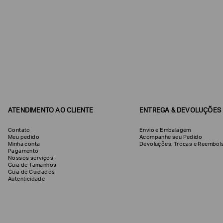
ATENDIMENTO AO CLIENTE
ENTREGA & DEVOLUÇÕES
Poderia
nos
Contato
Envio e Embalagem
contar
Meu pedido
Acompanhe seu Pedido
mais
Minha conta
Devoluções, Trocas e Reemb
sobre
Pagamento
você?
Nossos serviços
Guia de Tamanhos
Guia de Cuidados
NOME*
SOBRENOME*
Autenticidade