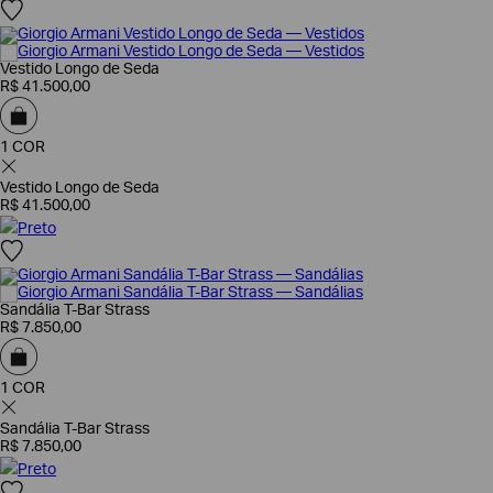
Vestido Longo de Seda
R$
41
.
500
,
00
1 COR
Vestido Longo de Seda
R$
41
.
500
,
00
Preto
Poderia
Sandália T-Bar Strass
nos
R$
7
.
850
,
00
contar
mais
sobre
você?
1 COR
NOME*
Sandália T-Bar Strass
R$
7
.
850
,
00
Preto