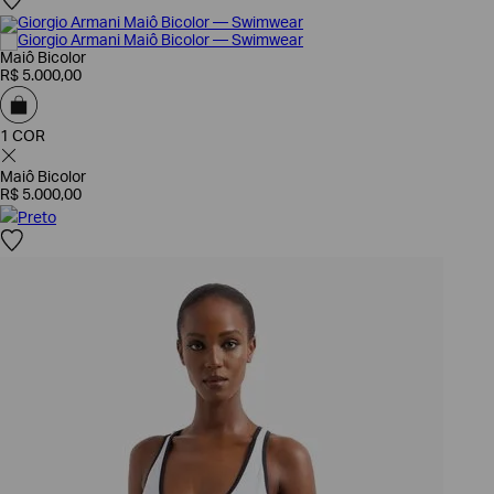
SOBRENOME*
Maiô Bicolor
R$
5
.
000
,
00
DATA
DE
NASCIMENTO*
1 COR
Maiô Bicolor
R$
5
.
000
,
00
Preto
Estou
interessado
nas
seguintes
Marcas
e
tópicos
:
Selecionar
todos
Giorgio
Armani
Emporio
Armani