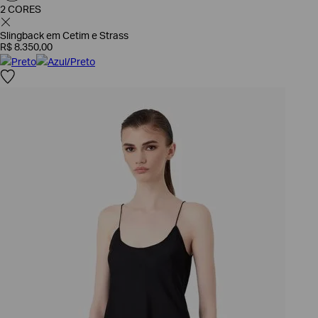
2 CORES
Slingback em Cetim e Strass
R$
8
.
350
,
00
Preto
Azul/Preto