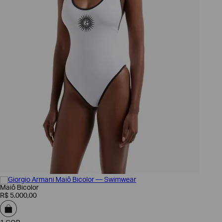
EA7
Armani
Exchange
Produtos
Femininos
Produtos
Masculinos
Armani/Silos
Armani
Values
Confirmar
suas
preferências
Maiô Bicolor
R$
5
.
000
,
00