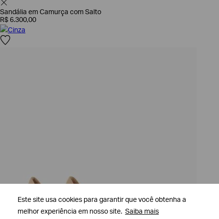
Sandália em Camurça com Salto
R$
6
.
300
,
00
Cinza
Este site usa cookies para garantir que você obtenha a
Este site usa cookies para garantir que você obtenha a
melhor experiência em nosso site.
melhor experiência em nosso site.
Saiba mais
Saiba mais