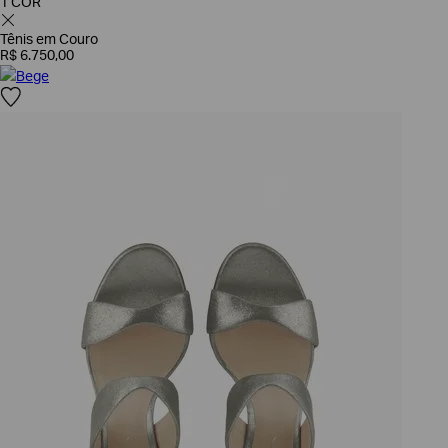
1 COR
Tênis em Couro
R$
6
.
750
,
00
Bege