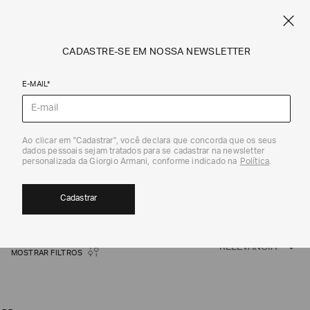
CRIE SEU PRÓPRIO CARTÃO COMEMORATIVO PERSONALIZADO
ARMANI.COM.BR
0
CADASTRE-SE EM NOSSA NEWSLETTER
E-MAIL*
Giorgio Armani
Ao clicar em "Cadastrar", você declara que concorda que os seus
dados pessoais sejam tratados para se cadastrar na newsletter
FEMININO
personalizada da Giorgio Armani, conforme indicado na
Política
.
269
Cadastrar
RELEVÂNCIA
MOSTRAR FILTROS