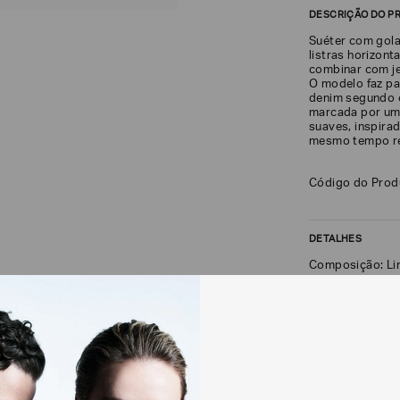
DESCRIÇÃO DO P
Suéter com gola
listras horizont
combinar com je
O modelo faz pa
denim segundo 
marcada por uma
suaves, inspira
mesmo tempo re
Código do Pro
DETALHES
Composição: L
FRETE + DEVOLU
CALCULAR FRETE