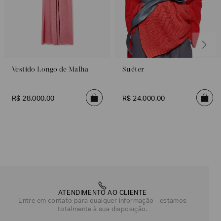
Vestido Longo de Malha
Suéter
R$
28
.
000
,
00
R$
24
.
000
,
00
ATENDIMENTO AO CLIENTE
Entre em contato para qualquer informação - estamos
totalmente à sua disposição.