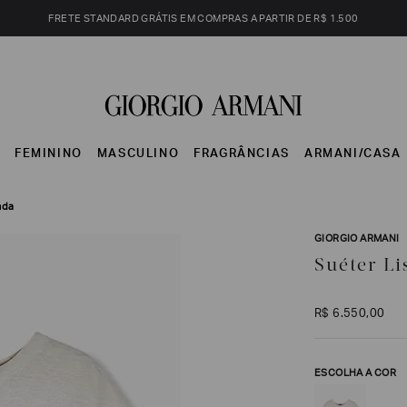
FRETE STANDARD GRÁTIS EM COMPRAS A PARTIR DE R$ 1.500
S
FEMININO
MASCULINO
FRAGRÂNCIAS
ARMANI/CASA
nda
GIORGIO ARMANI
Suéter L
R$
6
.
550
,
00
ESCOLHA A COR