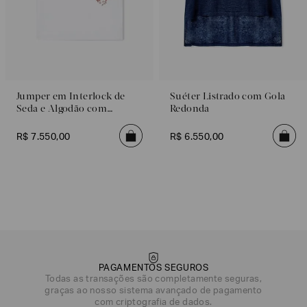
Jumper em Interlock de
Suéter Listrado com Gola
Seda e Algodão com
Redonda
Bordado
R$
7
.
550
,
00
R$
6
.
550
,
00
PAGAMENTOS SEGUROS
Todas as transações são completamente seguras,
graças ao nosso sistema avançado de pagamento
DATA DE NASCIMENTO*
com criptografia de dados.