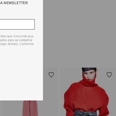
SA NEWSLETTER
e tipos de entrega são válidos apenas para este produto
 produtos, o prazo é de até 7 (sete) dias corridos,
eclara que concorda que
mento dos Produtos. E a troca pode ser feita em até 30
ados para se cadastrar
dos, a partir do seu recebimento sem custos adicionais.
iorgio Armani, conforme
solicitação Preencha o
Formulário de Devolução
.
ões sobre as condições de troca ou devolução, consulte a
 e Devoluções
.