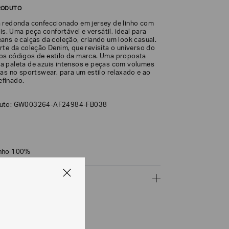
RODUTO
 redonda confeccionado em jersey de linho com
ais. Uma peça confortável e versátil, ideal para
ans e calças da coleção, criando um look casual.
rte da coleção Denim, que revisita o universo do
os códigos de estilo da marca. Uma proposta
 paleta de azuis intensos e peças com volumes
das no sportswear, para um estilo relaxado e ao
finado.
duto: GW003264-AF24984-FB038
inho 100%
ÇÕES
CALCULAR