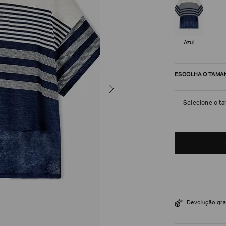
Azul
ESCOLHA O TAMA
Selecione o t
R$
6
.
550
Devolução gra