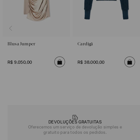
Blusa Jumper
Cardigã
R$
9
.
050
,
00
R$
38
.
000
,
00
Poderia
nos
contar
mais
sobre
você?
DEVOLUÇÕES GRATUITAS
Oferecemos um serviço de devolução simples e
gratuito para todos os pedidos.
NOME*
SOBRENOME*