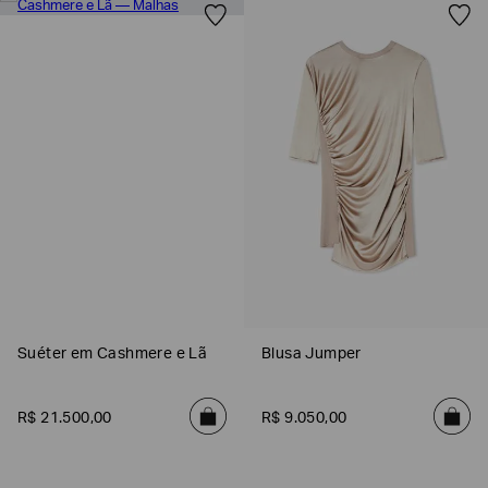
Poderia
nos
contar
mais
Suéter em Cashmere e Lã
Blusa Jumper
sobre
você?
R$
21
.
500
,
00
R$
9
.
050
,
00
NOME*