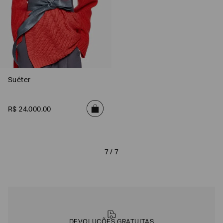
Suéter
R$
24
.
000
,
00
7 / 7
DEVOLUÇÕES GRATUITAS