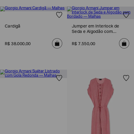
SOBRENOME*
Cardigã
Jumper em Interlock de
DATA
Seda e Algodão com
DE
NASCIMENTO*
Bordado
R$
38
.
000
,
00
R$
7
.
550
,
00
Estou
interessado
nas
seguintes
Marcas
e
tópicos
:
Selecionar
todos
Giorgio
Armani
Emporio
Armani