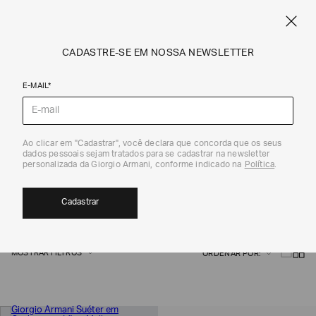
FRETE STANDARD GRÁTIS EM COMPRAS A PARTIR DE R$ 1.500
ARMANI.COM.BR
0
CADASTRE-SE EM NOSSA NEWSLETTER
E-MAIL*
Giorgio Armani
Ao clicar em "Cadastrar", você declara que concorda que os seus
dados pessoais sejam tratados para se cadastrar na newsletter
MALHAS
personalizada da Giorgio Armani, conforme indicado na
Política
.
7
Cadastrar
MOSTRAR FILTROS
ORDENAR POR