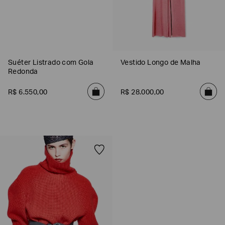
EA7
Armani
Exchange
Produtos
Femininos
Suéter Listrado com Gola
Vestido Longo de Malha
Redonda
Produtos
Masculinos
R$
6
.
550
,
00
R$
28
.
000
,
00
Armani/Silos
Armani
Values
Confirmar
suas
preferências