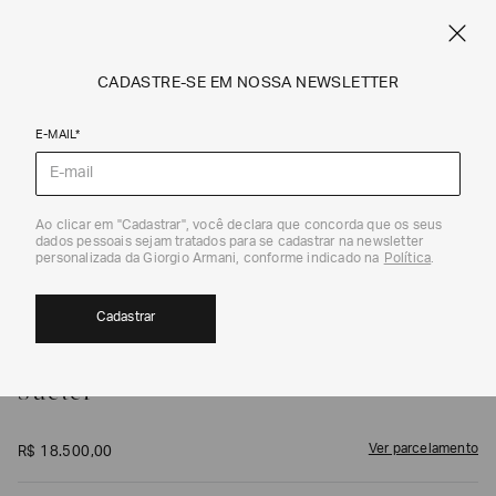
FRETE STANDARD GRÁTIS EM COMPRAS A PARTIR DE R$ 1.500
ARMANI.COM.BR
0
CADASTRE-SE EM NOSSA NEWSLETTER
E-MAIL*
Malhas
1
/
5
Ao clicar em "Cadastrar", você declara que concorda que os seus
dados pessoais sejam tratados para se cadastrar na newsletter
personalizada da Giorgio Armani, conforme indicado na
Política
.
Cadastrar
GIORGIO ARMANI
Suéter
Ver parcelamento
R$
18
.
500
,
00