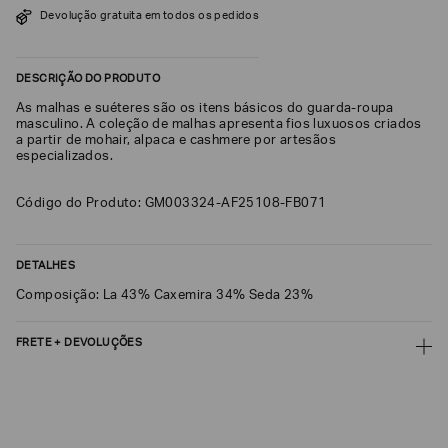
Devolução gratuita em todos os pedidos
SOBRENOME*
DESCRIÇÃO DO PRODUTO
DATA
As malhas e suéteres são os itens básicos do guarda-roupa
DE
NASCIMENTO*
masculino. A coleção de malhas apresenta fios luxuosos criados
a partir de mohair, alpaca e cashmere por artesãos
especializados.
Código do Produto: GM003324-AF25108-FB071
Estou
interessado
nas
DETALHES
seguintes
Marcas
e
Composição: La 43% Caxemira 34% Seda 23%
tópicos
:
Selecionar
FRETE + DEVOLUÇÕES
todos
CALCULAR FRETE
Giorgio
Armani
CALCULAR
Emporio
Armani