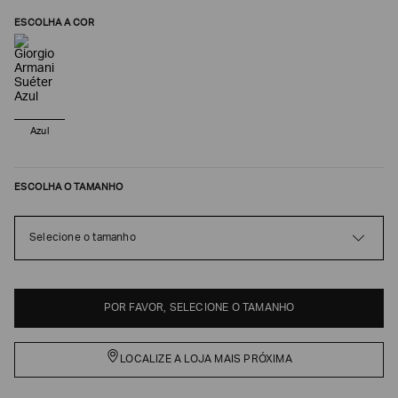
ESCOLHA A COR
Azul
ESCOLHA O TAMANHO
Poderia
Selecione o tamanho
nos
contar
mais
sobre
POR FAVOR, SELECIONE O TAMANHO
você?
NOME*
LOCALIZE A LOJA MAIS PRÓXIMA