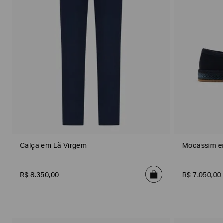
S
(
u
1
m
8
m
6
e
)
r
S
(
h
Gênero
2
o
1
e
0
s
)
(
4
4
)
S
o
Calça em Lã Virgem
Mocassim 
f
t
A
c
R$
8
.
350
,
00
R$
7
.
050
,
00
c
e
Material
s
s
o