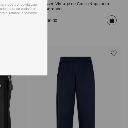
Mocassim Vintage de Couro Napa com
eclara que concorda que
Logo Bordado
ados para se cadastrar
iorgio Armani, conforme
R$
6
.
500
,
00