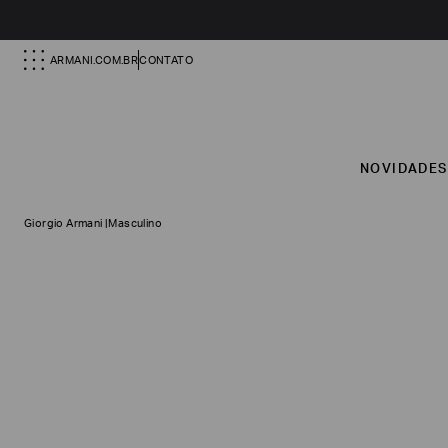
ARMANI.COM.BR
CONTATO
NOVIDADE
Giorgio Armani
|
Masculino