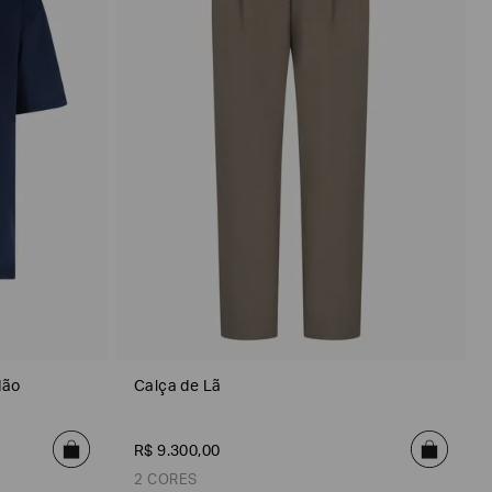
dão
Calça de Lã
R$
9
.
300
,
00
2 CORES