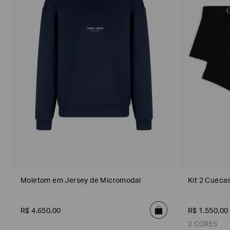
seguintes
S
Marcas
e
w
tópicos
:
i
m
Selecionar
w
todos
e
Giorgio
a
Armani
r
A
Produtos
c
Femininos
c
e
s
Confirmar
suas
s
preferências
o
r
i
e
s
Moletom em Jersey de Micromodal
Kit 2 Cueca
(
2
)
R$
4
.
650
,
00
R$
1
.
550
,
00
2 CORES