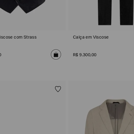
iscose com Strass
Calça em Viscose
0
R$
9
.
300
,
00