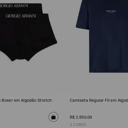
Emporio
EA7
Armani
Armani
Exchange
Produtos
Armani/Silos
Armani
Masculinos
Values
s Boxer em Algodão Stretch
Camiseta Regular Fit em Algo
R$
2
.
950
,
00
2 CORES