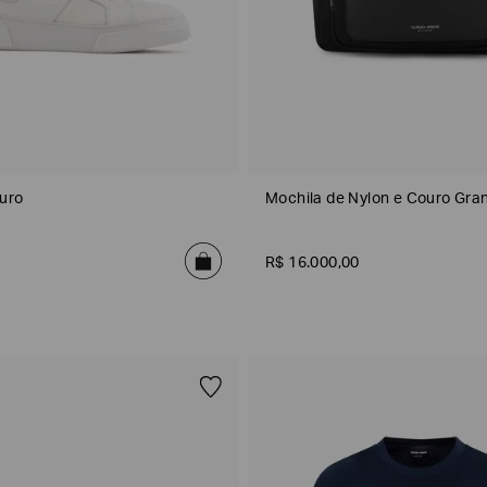
uro
Mochila de Nylon e Couro Gra
R$
16
.
000
,
00
DATA DE NASCIMENTO*