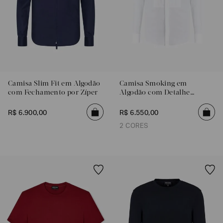
Camisa Slim Fit em Algodão
Camisa Smoking em
com Fechamento por Zíper
Algodão com Detalhe
Plissado
R$
6
.
900
,
00
R$
6
.
550
,
00
2 CORES