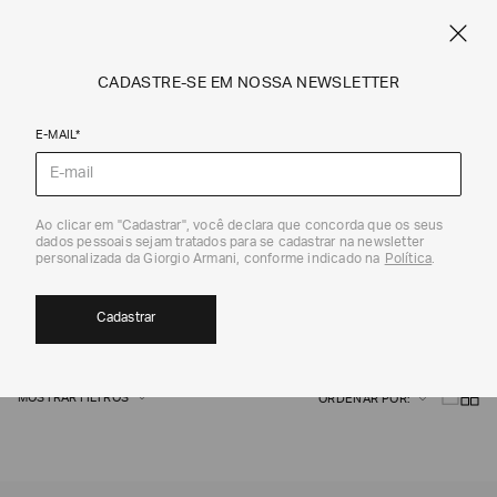
CRIE SEU PRÓPRIO CARTÃO COMEMORATIVO PERSONALIZADO
ARMANI.COM.BR
0
CADASTRE-SE EM NOSSA NEWSLETTER
E-MAIL*
Giorgio Armani
Ao clicar em "Cadastrar", você declara que concorda que os seus
dados pessoais sejam tratados para se cadastrar na newsletter
ROUPAS
personalizada da Giorgio Armani, conforme indicado na
Política
.
262
Cadastrar
MOSTRAR FILTROS
ORDENAR POR