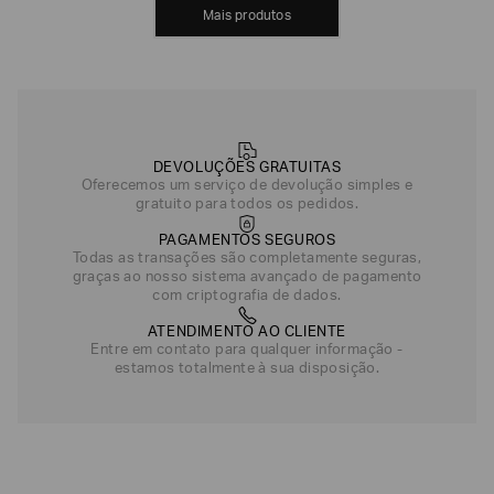
MOSTRAR MAIS
DEVOLUÇÕES GRATUITAS
Oferecemos um serviço de devolução simples e
gratuito para todos os pedidos.
PAGAMENTOS SEGUROS
Todas as transações são completamente seguras,
graças ao nosso sistema avançado de pagamento
com criptografia de dados.
ATENDIMENTO AO CLIENTE
Entre em contato para qualquer informação -
estamos totalmente à sua disposição.