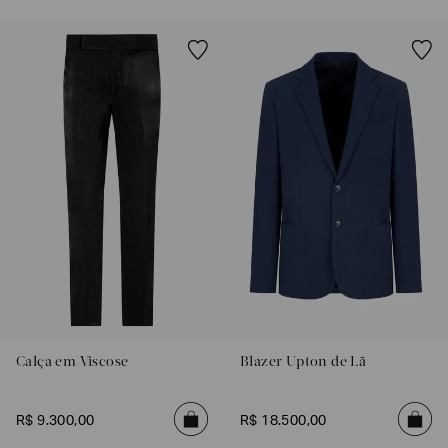
SOBRENOME*
DATA
DE
NASCIMENTO*
Estou
interessado
nas
seguintes
Marcas
e
tópicos
:
Selecionar
todos
Calça em Viscose
Blazer Upton de Lã
Giorgio
Armani
R$
9
.
300
,
00
R$
18
.
500
,
00
Emporio
Armani