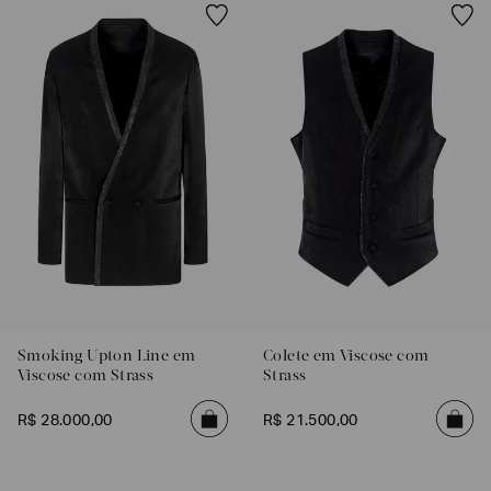
Poderia
nos
contar
mais
Smoking Upton Line em
Colete em Viscose com
sobre
Viscose com Strass
Strass
você?
R$
28
.
000
,
00
R$
21
.
500
,
00
NOME*