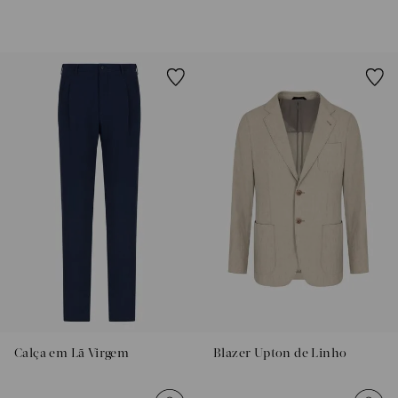
EA7
Armani
Exchange
Produtos
Femininos
Produtos
Masculinos
Armani/Silos
Armani
Values
Confirmar
suas
preferências
Calça em Lã Virgem
Blazer Upton de Linho