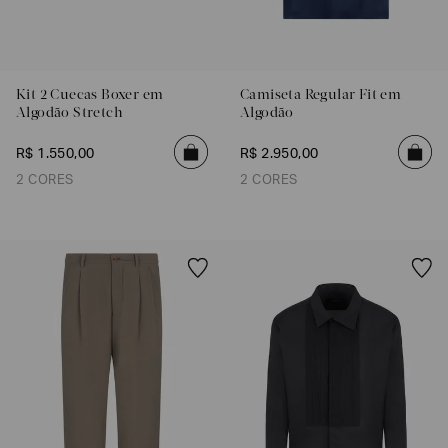
Kit 2 Cuecas Boxer em
Camiseta Regular Fit em
Algodão Stretch
Algodão
R$
1
.
550
,
00
R$
2
.
950
,
00
2 CORES
2 CORES