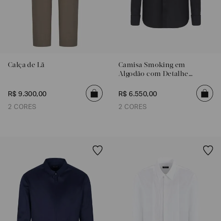
Calça de Lã
Camisa Smoking em
Algodão com Detalhe
Plissado
R$
9
.
300
,
00
R$
6
.
550
,
00
2 CORES
2 CORES