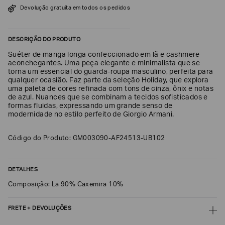
Devolução gratuita em todos os pedidos
SOBRENOME*
DESCRIÇÃO DO PRODUTO
DATA
Suéter de manga longa confeccionado em lã e cashmere
DE
NASCIMENTO*
aconchegantes. Uma peça elegante e minimalista que se
torna um essencial do guarda-roupa masculino, perfeita para
qualquer ocasião. Faz parte da seleção Holiday, que explora
uma paleta de cores refinada com tons de cinza, ônix e notas
de azul. Nuances que se combinam a tecidos sofisticados e
formas fluidas, expressando um grande senso de
modernidade no estilo perfeito de Giorgio Armani.
Estou
interessado
nas
seguintes
Código do Produto: GM003090-AF24513-UB102
Marcas
e
tópicos
:
Selecionar
DETALHES
todos
Composição: La 90% Caxemira 10%
Giorgio
Armani
FRETE + DEVOLUÇÕES
Emporio
Armani
CALCULAR FRETE