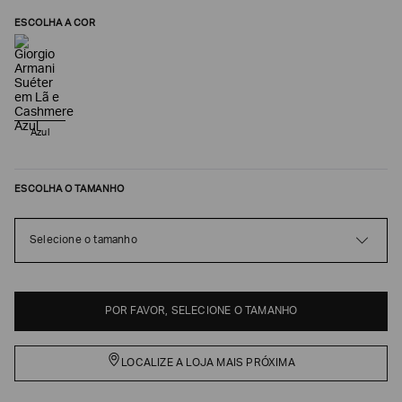
ESCOLHA A COR
Azul
ESCOLHA O TAMANHO
Poderia
Selecione o tamanho
nos
contar
mais
sobre
POR FAVOR, SELECIONE O TAMANHO
você?
NOME*
LOCALIZE A LOJA MAIS PRÓXIMA