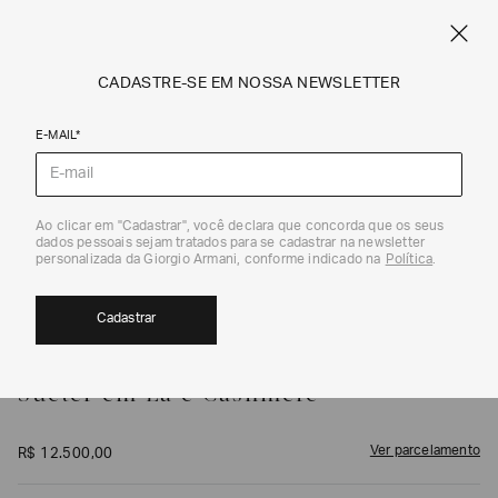
FRETE STANDARD GRÁTIS EM COMPRAS A PARTIR DE R$ 1.500
ARMANI.COM.BR
0
CADASTRE-SE EM NOSSA NEWSLETTER
E-MAIL*
Malhas
1
/
5
Ao clicar em "Cadastrar", você declara que concorda que os seus
dados pessoais sejam tratados para se cadastrar na newsletter
personalizada da Giorgio Armani, conforme indicado na
Política
.
Cadastrar
GIORGIO ARMANI
Suéter em Lã e Cashmere
Ver parcelamento
R$
12
.
500
,
00