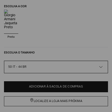
ESCOLHA A COR
Preto
ESCOLHA O TAMANHO
Poderia
50 IT - 44 BR
nos
contar
mais
sobre
ADICIONAR À SACOLA DE COMPRAS
você?
NOME*
LOCALIZE A LOJA MAIS PRÓXIMA