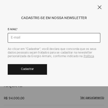
FRETE STANDARD GRÁTIS EM COMPRAS A PARTIR DE R$ 1.500
ARMANI.COM.BR
0
CADASTRE-SE EM NOSSA NEWSLETTER
E-MAIL*
Casacos
1
/
4
Ao clicar em "Cadastrar", você declara que concorda que os seus
dados pessoais sejam tratados para se cadastrar na newsletter
personalizada da Giorgio Armani, conforme indicado na
Política
.
Cadastrar
GIORGIO ARMANI
Jaqueta
Ver parcelamento
R$
94
.
000
,
00