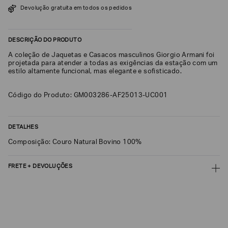
Devolução gratuita em todos os pedidos
SOBRENOME*
DESCRIÇÃO DO PRODUTO
DATA
A coleção de Jaquetas e Casacos masculinos Giorgio Armani foi
DE
NASCIMENTO*
projetada para atender a todas as exigências da estação com um
estilo altamente funcional, mas elegante e sofisticado.
Código do Produto: GM003286-AF25013-UC001
Estou
interessado
DETALHES
nas
seguintes
Composição: Couro Natural Bovino 100%
Marcas
e
tópicos
:
FRETE + DEVOLUÇÕES
Selecionar
todos
CALCULAR FRETE
Giorgio
Armani
CALCULAR
Emporio
Não sei meu CEP
Armani