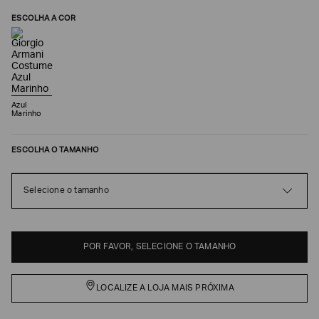
ESCOLHA A COR
Azul
Marinho
ESCOLHA O TAMANHO
Poderia
Selecione o tamanho
nos
contar
mais
sobre
POR FAVOR, SELECIONE O TAMANHO
você?
NOME*
LOCALIZE A LOJA MAIS PRÓXIMA