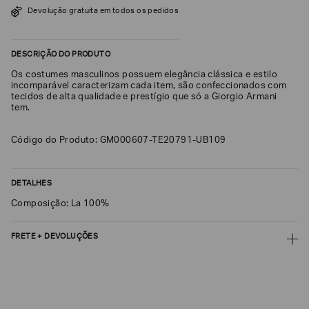
Devolução gratuita em todos os pedidos
SOBRENOME*
DESCRIÇÃO DO PRODUTO
DATA
Os costumes masculinos possuem elegância clássica e estilo
DE
NASCIMENTO*
incomparável caracterizam cada item, são confeccionados com
tecidos de alta qualidade e prestígio que só a Giorgio Armani
tem.
Código do Produto: GM000607-TE20791-UB109
Estou
interessado
nas
DETALHES
seguintes
Marcas
e
Composição: La 100%
tópicos
:
Selecionar
FRETE + DEVOLUÇÕES
todos
CALCULAR FRETE
Giorgio
Armani
CALCULAR
Emporio
Armani