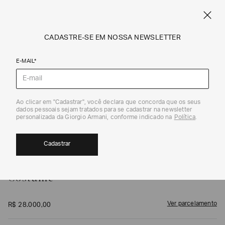
FRETE STANDARD GRÁTIS EM COMPRAS A PARTIR DE R$ 1.500
ARMANI.COM.BR
0
CADASTRE-SE EM NOSSA NEWSLETTER
E-MAIL*
Costumes e Smoking
1
/
5
Ao clicar em "Cadastrar", você declara que concorda que os seus
dados pessoais sejam tratados para se cadastrar na newsletter
personalizada da Giorgio Armani, conforme indicado na
Política
.
Cadastrar
GIORGIO ARMANI
Costume
Ver parcelamento
R$
28
.
000
,
00