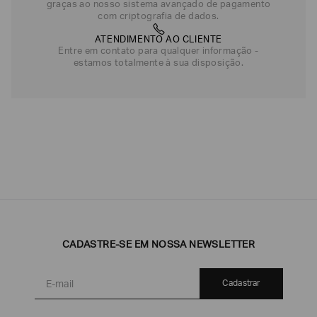
graças ao nosso sistema avançado de pagamento
com criptografia de dados.
ATENDIMENTO AO CLIENTE
Entre em contato para qualquer informação -
estamos totalmente à sua disposição.
CADASTRE-SE EM NOSSA NEWSLETTER
Cadastrar