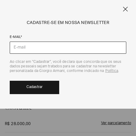
FRETE STANDARD GRÁTIS EM COMPRAS A PARTIR DE R$ 1.500
ARMANI.COM.BR
0
CADASTRE-SE EM NOSSA NEWSLETTER
E-MAIL*
Costumes e Smoking
1
/
4
Ao clicar em "Cadastrar", você declara que concorda que os seus
dados pessoais sejam tratados para se cadastrar na newsletter
personalizada da Giorgio Armani, conforme indicado na
Política
.
Cadastrar
GIORGIO ARMANI
Costume
Ver parcelamento
R$
28
.
000
,
00