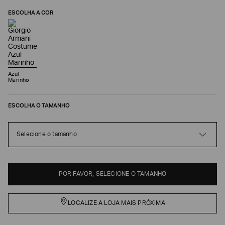
ESCOLHA A COR
Azul
Marinho
ESCOLHA O TAMANHO
Poderia
Selecione o tamanho
nos
contar
mais
sobre
POR FAVOR, SELECIONE O TAMANHO
você?
NOME*
LOCALIZE A LOJA MAIS PRÓXIMA