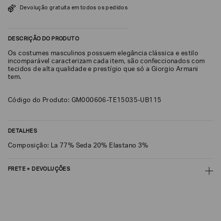
Devolução gratuita em todos os pedidos
SOBRENOME*
DESCRIÇÃO DO PRODUTO
DATA
Os costumes masculinos possuem elegância clássica e estilo
DE
NASCIMENTO*
incomparável caracterizam cada item, são confeccionados com
tecidos de alta qualidade e prestígio que só a Giorgio Armani
tem.
Código do Produto: GM000606-TE15035-UB115
Estou
interessado
nas
DETALHES
seguintes
Marcas
e
Composição: La 77% Seda 20% Elastano 3%
tópicos
:
Selecionar
FRETE + DEVOLUÇÕES
todos
CALCULAR FRETE
Giorgio
Armani
CALCULAR
Emporio
Armani