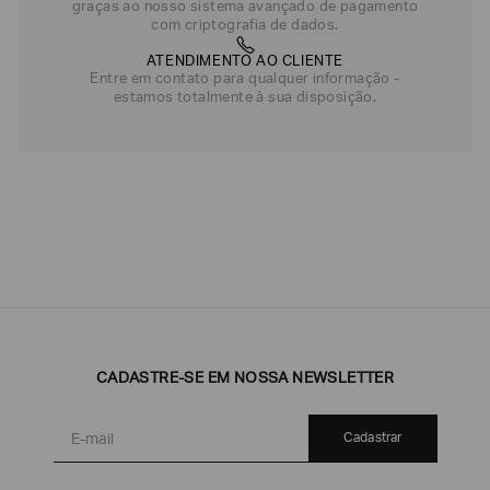
graças ao nosso sistema avançado de pagamento
com criptografia de dados.
ATENDIMENTO AO CLIENTE
Entre em contato para qualquer informação -
estamos totalmente à sua disposição.
CADASTRE-SE EM NOSSA NEWSLETTER
Cadastrar