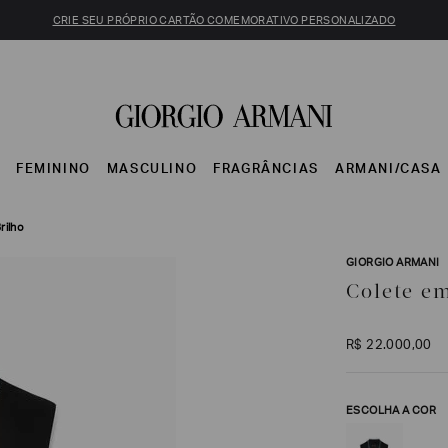
CRIE SEU PRÓPRIO CARTÃO COMEMORATIVO PERSONALIZADO
S
FEMININO
MASCULINO
FRAGRÂNCIAS
ARMANI/CASA
rilho
GIORGIO ARMANI
Colete e
R$
22
.
000
,
00
ESCOLHA A COR