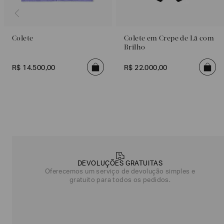
Colete
Colete em Crepe de Lã com
Brilho
R$
14
.
500
,
00
R$
22
.
000
,
00
Poderia
nos
contar
mais
DEVOLUÇÕES GRATUITAS
sobre
Oferecemos um serviço de devolução simples e
você?
gratuito para todos os pedidos.
NOME*
SOBRENOME*