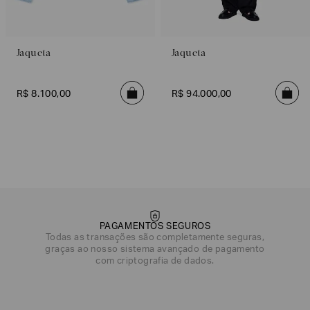
Jaqueta
Jaqueta
R$
8
.
100
,
00
R$
94
.
000
,
00
PAGAMENTOS SEGUROS
Todas as transações são completamente seguras,
graças ao nosso sistema avançado de pagamento
com criptografia de dados.
DATA DE NASCIMENTO*