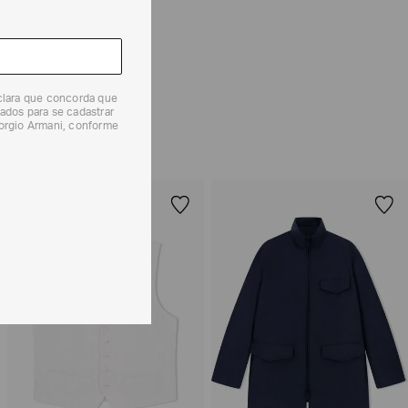
 produtos, o prazo é de até 7 (sete) dias corridos,
mento dos Produtos. E a troca pode ser feita em até 30
dos, a partir do seu recebimento sem custos adicionais.
eclara que concorda que
solicitação Preencha o
Formulário de Devolução
.
ados para se cadastrar
iorgio Armani, conforme
ões sobre as condições de troca ou devolução, consulte a
 e Devoluções
.