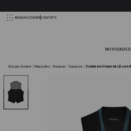
ARMANI.COM.BR
CONTATO
NOVIDADE
Giorgio Armani
Masculino
Roupas
Casacos
Colete em Crepe de Lã com B