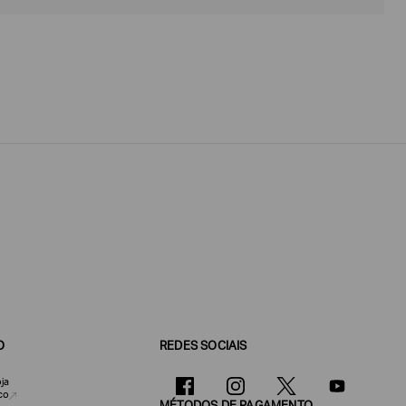
O
REDES SOCIAIS
ja
co