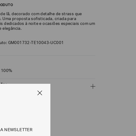
RODUTO
 de lã, decorado com detalhe de strass que
e. Uma proposta sofisticada, criada para
is dedicados à noite e ocasiões especiais com um
e elegância.
duto: GM001732-TE10043-UC001
a 100%
ÇÕES
CALCULAR
SA NEWSLETTER
e tipos de entrega são válidos apenas para este produto