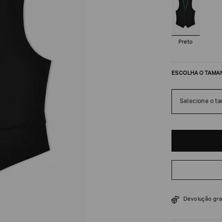
Preto
ESCOLHA O TAMA
Selecione o t
R$
22
.
000
Devolução gra