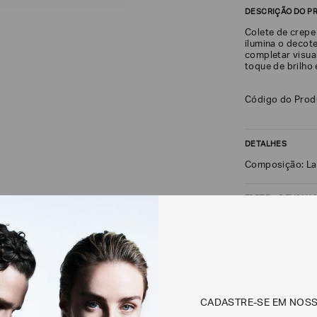
DESCRIÇÃO DO P
Colete de crepe
ilumina o decot
completar visua
toque de brilho 
Código do Pro
DETALHES
Composição: L
FRETE + DEVOLU
CALCULAR FRETE
Não sei meu CEP
CADASTRE-SE EM NOS
Os preços, prazos 