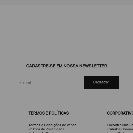
Emporio
EA7
Armani
CADASTRE-SE EM NOSSA NEWSLETTER
Armani
Exchange
Produtos
Armani/Silos
Armani
Masculinos
Values
Cadastrar
TERMOS E POLÍTICAS
CORPORATIV
Termos e Condições de Venda
Encontre uma Lo
Política de Privacidade
Trabalhe Conos