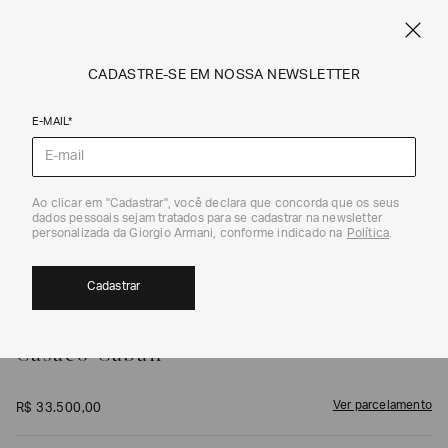
FRETE STANDARD GRÁTIS EM COMPRAS A PARTIR DE R$ 1.500
ARMANI.COM.BR
0
CADASTRE-SE EM NOSSA NEWSLETTER
E-MAIL*
Casacos
1
/
5
Ao clicar em "Cadastrar", você declara que concorda que os seus
dados pessoais sejam tratados para se cadastrar na newsletter
personalizada da Giorgio Armani, conforme indicado na
Política
.
Cadastrar
GIORGIO ARMANI
Casaco Caban
Ver parcelamento
R$
33
.
500
,
00