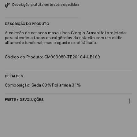
Devolução gratuita em todos os pedidos
SOBRENOME*
DESCRIÇÃO DO PRODUTO
DATA
A coleção de casacos masculinos Giorgio Armani foi projetada
DE
NASCIMENTO*
para atender a todas as exigências da estação com um estilo
altamente funcional, mas elegante e sofisticado.
Código do Produto: GM003080-TE20104-UB109
Estou
interessado
DETALHES
nas
seguintes
Composição: Seda 69% Poliamida 31%
Marcas
e
tópicos
:
FRETE + DEVOLUÇÕES
Selecionar
todos
CALCULAR FRETE
Giorgio
Armani
CALCULAR
Emporio
Não sei meu CEP
Armani