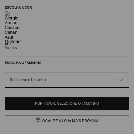
ESCOLHA A COR
Azul
Marinho
ESCOLHA O TAMANHO
Poderia
Selecione o tamanho
nos
contar
mais
sobre
POR FAVOR, SELECIONE O TAMANHO
você?
NOME*
LOCALIZE A LOJA MAIS PRÓXIMA