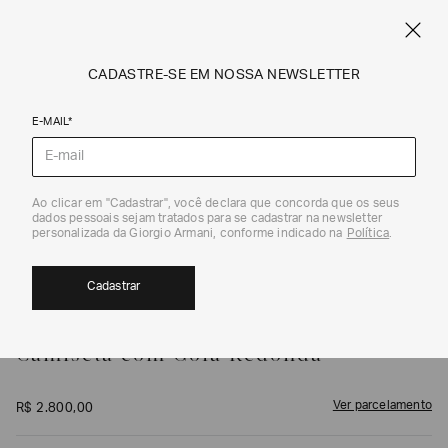
FRETE STANDARD GRÁTIS EM COMPRAS A PARTIR DE R$ 1.500
ARMANI.COM.BR
0
CADASTRE-SE EM NOSSA NEWSLETTER
E-MAIL*
Camisetas e Polos
1
/
5
Ao clicar em "Cadastrar", você declara que concorda que os seus
dados pessoais sejam tratados para se cadastrar na newsletter
personalizada da Giorgio Armani, conforme indicado na
Política
.
Cadastrar
GIORGIO ARMANI
Camiseta com Gola Redonda
Ver parcelamento
R$
2
.
800
,
00