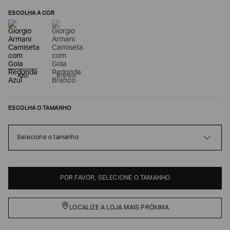
ESCOLHA A COR
Azul
Branco
ESCOLHA O TAMANHO
Poderia
Selecione o tamanho
nos
contar
mais
sobre
POR FAVOR, SELECIONE O TAMANHO
você?
NOME*
LOCALIZE A LOJA MAIS PRÓXIMA