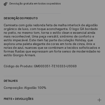
Devolução gratuita em todos os pedidos
SOBRENOME*
DESCRIÇÃO DO PRODUTO
DATA
Camiseta com gola redonda feita de malha interlock de algodão
DE
NASCIMENTO*
orgânico de luxo, com toque aconchegante. O logo GA bordado
no peito, no mesmo tom, torna o estilo clean e essencial ainda
mais reconhecível. Uma peça versátil, sinônimo de conforto e
estilo impecável. Este item faz parte da coleção Holiday, que
explora uma paleta elegante de cores em tons de cinza, ônix e
notas de azul, nuances que se combinam a tecidos sofisticados e
formas fluidas que expressam um forte senso de modernidade no
Estou
estilo Giorgio Armani.
interessado
nas
seguintes
Marcas
Código do Produto: GM003351-TE10333-U9369
e
tópicos
:
Selecionar
DETALHES
todos
Composição: Algodão 100%
Giorgio
Armani
FRETE + DEVOLUÇÕES
Emporio
Armani