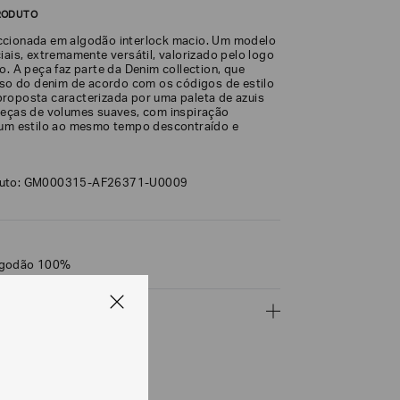
RODUTO
ccionada em algodão interlock macio. Um modelo
iais, extremamente versátil, valorizado pelo logo
o. A peça faz parte da Denim collection, que
erso do denim de acordo com os códigos de estilo
roposta caracterizada por uma paleta de azuis
peças de volumes suaves, com inspiração
 um estilo ao mesmo tempo descontraído e
duto: GM000315-AF26371-U0009
lgodão 100%
ÇÕES
CALCULAR