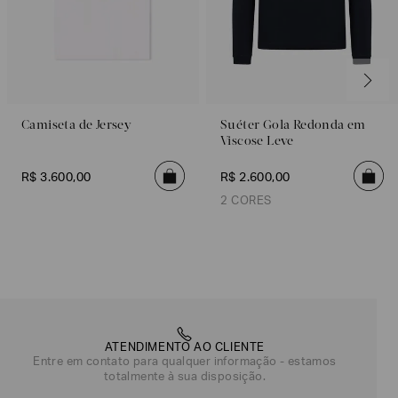
Camiseta de Jersey
Suéter Gola Redonda em
Viscose Leve
R$
3
.
600
,
00
R$
2
.
600
,
00
2 CORES
Azul Marinho
Preto
ATENDIMENTO AO CLIENTE
Entre em contato para qualquer informação - estamos
totalmente à sua disposição.