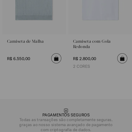
Camiseta de Malha
Camiseta com Gola
Redonda
R$
6
.
550
,
00
R$
2
.
800
,
00
2 CORES
Branco
Azul
PAGAMENTOS SEGUROS
Todas as transações são completamente seguras,
graças ao nosso sistema avançado de pagamento
DATA DE NASCIMENTO*
com criptografia de dados.