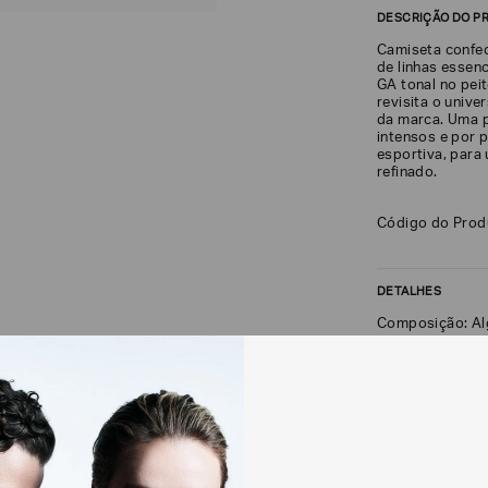
DESCRIÇÃO DO P
Camiseta confe
de linhas essenc
GA tonal no peit
revisita o univ
da marca. Uma p
intensos e por 
esportiva, para
refinado.
Código do Pro
DETALHES
Composição: A
FRETE + DEVOLU
CALCULAR FRETE