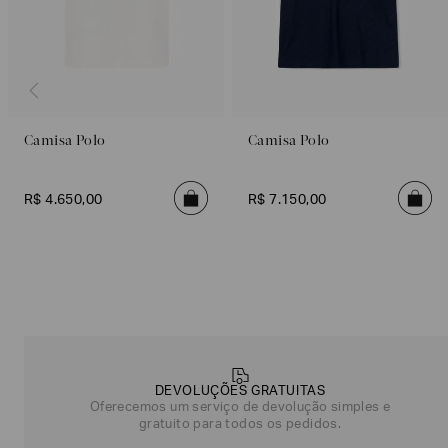
Camisa Polo
Camisa Polo
R$
4
.
650
,
00
R$
7
.
150
,
00
Poderia
nos
contar
mais
sobre
você?
DEVOLUÇÕES GRATUITAS
Oferecemos um serviço de devolução simples e
gratuito para todos os pedidos.
NOME*
SOBRENOME*