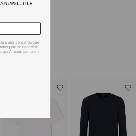
SA NEWSLETTER
e tipos de entrega são válidos apenas para este produto
 produtos, o prazo é de até 7 (sete) dias corridos,
eclara que concorda que
mento dos Produtos. E a troca pode ser feita em até 30
ados para se cadastrar
dos, a partir do seu recebimento sem custos adicionais.
iorgio Armani, conforme
solicitação Preencha o
Formulário de Devolução
.
ões sobre as condições de troca ou devolução, consulte a
 e Devoluções
.