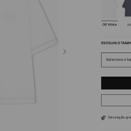
Off White
Az
ESCOLHA O TAMA
Selecione o t
R$
4
.
300
Devolução gra