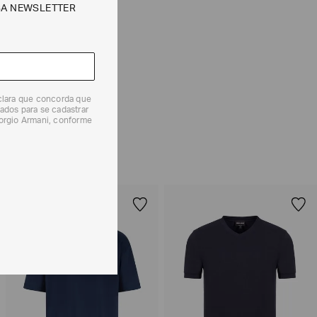
SA NEWSLETTER
e tipos de entrega são válidos apenas para este produto
 produtos, o prazo é de até 7 (sete) dias corridos,
eclara que concorda que
mento dos Produtos. E a troca pode ser feita em até 30
ados para se cadastrar
dos, a partir do seu recebimento sem custos adicionais.
iorgio Armani, conforme
solicitação Preencha o
Formulário de Devolução
.
ões sobre as condições de troca ou devolução, consulte a
 e Devoluções
.