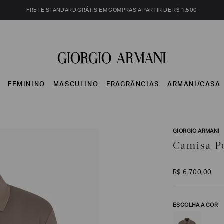
FRETE STANDARD GRÁTIS EM COMPRAS A PARTIR DE R$ 1.500
S
FEMININO
MASCULINO
FRAGRÂNCIAS
ARMANI/CASA
GIORGIO ARMANI
Camisa P
R$
6
.
700
,
00
ESCOLHA A COR