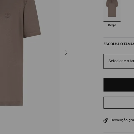
Bege
ESCOLHA O TAMA
Selecione o t
R$
6
.
700
Devolução gra