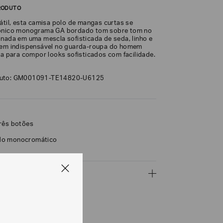
RODUTO
átil, esta camisa polo de mangas curtas se
cônico monograma GA bordado tom sobre tom no
onada em uma mescla sofisticada de seda, linho e
item indispensável no guarda-roupa do homem
ta para compor looks sofisticados com facilidade.
duto: GM001091-TE14820-U6125
rês botões
do monocromático
ÇÕES
CALCULAR