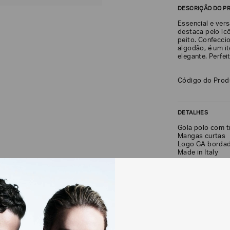
DESCRIÇÃO DO P
Essencial e vers
destaca pelo i
peito. Confecci
algodão, é um 
elegante. Perfei
Código do Pro
DETALHES
Gola polo com t
Mangas curtas
Logo GA borda
Made in Italy
FRETE + DEVOLU
CALCULAR FRETE