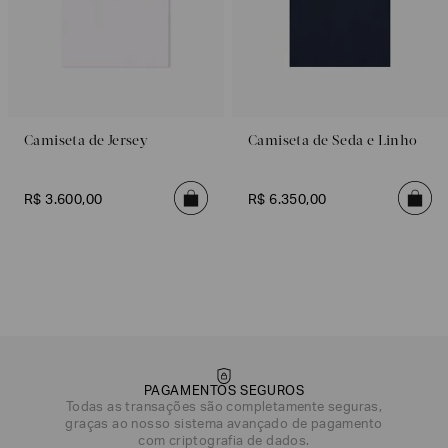
Camiseta de Jersey
Camiseta de Seda e Linho
R$
3
.
600
,
00
R$
6
.
350
,
00
Azul Escuro
Preto
Grafite
Branco
Azul Escuro
Preto
PAGAMENTOS SEGUROS
Todas as transações são completamente seguras,
graças ao nosso sistema avançado de pagamento
DATA DE NASCIMENTO*
com criptografia de dados.