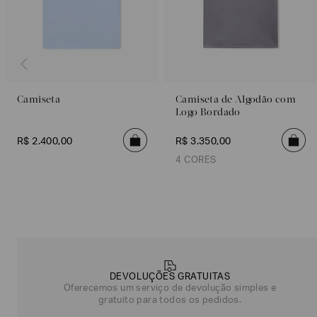
Camiseta
Camiseta de Algodão com
Logo Bordado
R$
2
.
400
,
00
R$
3
.
350
,
00
4 CORES
Grafite
Branco
Azul Escuro
Preto
Grafite
Branco
Poderia
nos
contar
mais
sobre
você?
DEVOLUÇÕES GRATUITAS
Oferecemos um serviço de devolução simples e
gratuito para todos os pedidos.
NOME*
SOBRENOME*