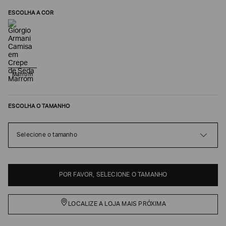
ESCOLHA A COR
Marrom
ESCOLHA O TAMANHO
Poderia
Selecione o tamanho
nos
contar
mais
sobre
POR FAVOR, SELECIONE O TAMANHO
você?
NOME*
LOCALIZE A LOJA MAIS PRÓXIMA