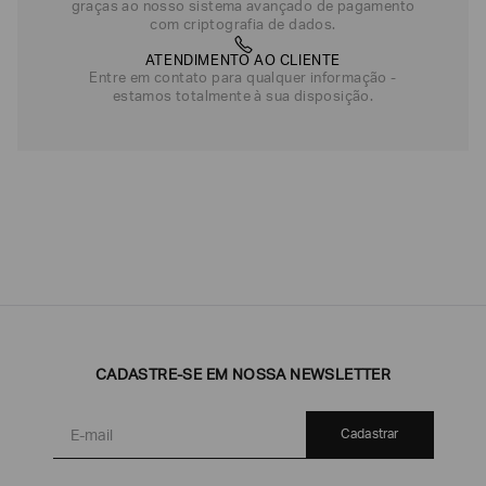
graças ao nosso sistema avançado de pagamento
com criptografia de dados.
ATENDIMENTO AO CLIENTE
Entre em contato para qualquer informação -
estamos totalmente à sua disposição.
CADASTRE-SE EM NOSSA NEWSLETTER
Cadastrar