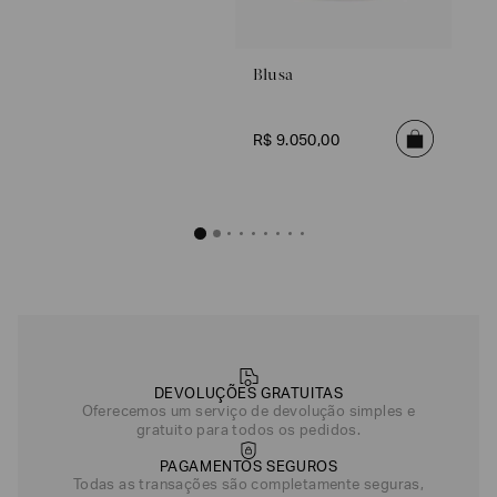
R$
14
.
500
,
00
Blusa
Azul Escuro
Bege
R$
9
.
050
,
00
DEVOLUÇÕES GRATUITAS
Oferecemos um serviço de devolução simples e
gratuito para todos os pedidos.
PAGAMENTOS SEGUROS
Todas as transações são completamente seguras,