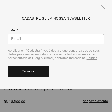
FRETE STANDARD GRÁTIS EM COMPRAS A PARTIR DE R$ 1.500
ARMANI.COM.BR
0
CADASTRE-SE EM NOSSA NEWSLETTER
E-MAIL*
Camisas e Tops
1
/
5
Ao clicar em "Cadastrar", você declara que concorda que os seus
dados pessoais sejam tratados para se cadastrar na newsletter
personalizada da Giorgio Armani, conforme indicado na
Política
.
Cadastrar
GIORGIO ARMANI
Camisa em Crepe de Seda
Ver parcelamento
R$
18
.
500
,
00