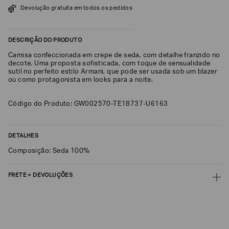
Devolução gratuita em todos os pedidos
SOBRENOME*
DESCRIÇÃO DO PRODUTO
DATA
Camisa confeccionada em crepe de seda, com detalhe franzido no
DE
NASCIMENTO*
decote. Uma proposta sofisticada, com toque de sensualidade
sutil no perfeito estilo Armani, que pode ser usada sob um blazer
ou como protagonista em looks para a noite.
Código do Produto: GW002570-TE18737-U6163
Estou
interessado
nas
DETALHES
seguintes
Marcas
e
Composição: Seda 100%
tópicos
:
Selecionar
FRETE + DEVOLUÇÕES
todos
CALCULAR FRETE
Giorgio
Armani
CALCULAR
Emporio
Armani