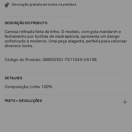
Devolução gratuita em todos os pedidos
SOBRENOME*
DESCRIÇÃO DO PRODUTO
DATA
Camisa refinada feita de linho. O modelo, com gola mandarim e
DE
NASCIMENTO*
fechamento por botões de madrepérola, apresenta um design
sofisticado e moderno. Uma peça elegante, perfeita para valorizar
diversos looks.
Código do Produto: GM003501-TE11049-UA108
Estou
interessado
nas
DETALHES
seguintes
Marcas
e
Composição: Linho 100%
tópicos
:
Selecionar
FRETE + DEVOLUÇÕES
todos
CALCULAR FRETE
Giorgio
Armani
CALCULAR
Emporio
Armani