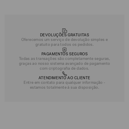
Camisa Regular F
R$
4
.
300
Verde claro
DEVOLUÇÕES GRATUITAS
Preto/Dourado
Oferecemos um serviço de devolução simples e
gratuito para todos os pedidos.
PAGAMENTOS SEGUROS
Todas as transações são completamente seguras,
graças ao nosso sistema avançado de pagamento
com criptografia de dados.
ATENDIMENTO AO CLIENTE
Entre em contato para qualquer informação -
estamos totalmente à sua disposição.