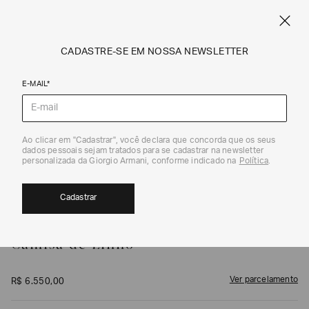
FRETE STANDARD GRÁTIS EM COMPRAS A PARTIR DE R$ 1.500
ARMANI.COM.BR
0
CADASTRE-SE EM NOSSA NEWSLETTER
E-MAIL*
Camisas Fashion
1
/
5
Ao clicar em "Cadastrar", você declara que concorda que os seus
dados pessoais sejam tratados para se cadastrar na newsletter
personalizada da Giorgio Armani, conforme indicado na
Política
.
Cadastrar
GIORGIO ARMANI
Camisa de Linho
Ver parcelamento
R$
6
.
550
,
00