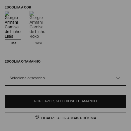
ESCOLHA A COR
Lilás
Roxo
ESCOLHA O TAMANHO
Poderia
Selecione o tamanho
nos
contar
mais
sobre
POR FAVOR, SELECIONE O TAMANHO
você?
NOME*
LOCALIZE A LOJA MAIS PRÓXIMA