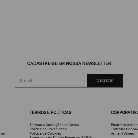
Emporio
EA7
Armani
CADASTRE-SE EM NOSSA NEWSLETTER
Armani
Exchange
Produtos
Armani/Silos
Armani
Cadastrar
Masculinos
Values
TERMOS E POLÍTICAS
CORPORATIV
Termos e Condições de Venda
Encontre uma Lo
Política de Privacidade
Trabalhe Conos
olsos
Política de Cookies
Armani/Values