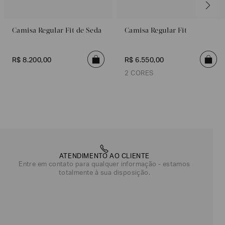
Camisa Regular Fit de Seda
Camisa Regular Fit
R$
8
.
200
,
00
R$
6
.
550
,
00
2 CORES
Branco
Azul
ATENDIMENTO AO CLIENTE
Entre em contato para qualquer informação - estamos
totalmente à sua disposição.