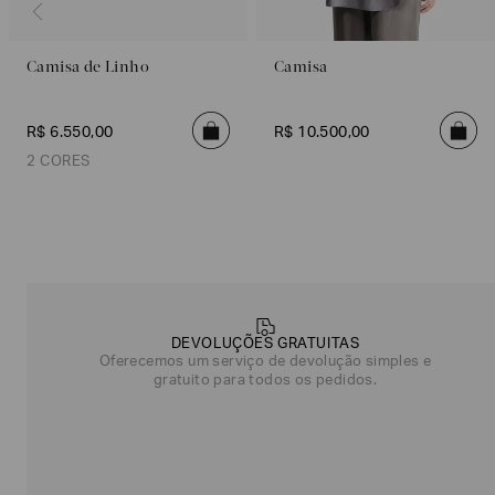
Camisa de Linho
Camisa
R$
6
.
550
,
00
R$
10
.
500
,
00
2 CORES
Roxo
Lilás
Poderia
nos
contar
DEVOLUÇÕES GRATUITAS
mais
Oferecemos um serviço de devolução simples e
sobre
gratuito para todos os pedidos.
você?
NOME*
SOBRENOME*