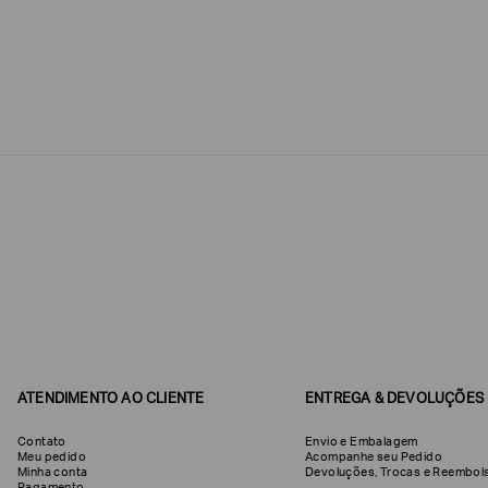
Estou
interessado
nas
seguintes
Marcas
e
tópicos
:
Selecionar
todos
Giorgio
Armani
Produtos
Femininos
Confirmar
suas
preferências
ATENDIMENTO AO CLIENTE
ENTREGA & DEVOLUÇÕES
Contato
Envio e Embalagem
Meu pedido
Acompanhe seu Pedido
Minha conta
Devoluções, Trocas e Reemb