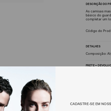
DESCRIÇÃO DO P
As camisas masc
básico do guard
completar um loo
Código do Pro
DETALHES
Composição: Al
FRETE + DEVOLU
CALCULAR FRETE
Não sei meu CEP
CADASTRE-SE EM NOS
Os preços, prazos 
em consulta.