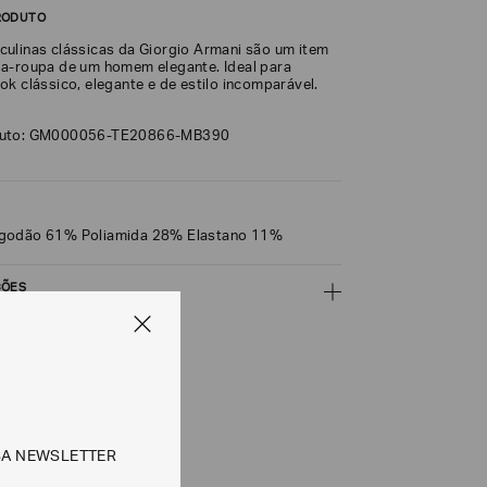
RODUTO
ulinas clássicas da Giorgio Armani são um item
a-roupa de um homem elegante. Ideal para
k clássico, elegante e de estilo incomparável.
duto: GM000056-TE20866-MB390
godão 61% Poliamida 28% Elastano 11%
ÇÕES
CALCULAR
SA NEWSLETTER
e tipos de entrega são válidos apenas para este produto