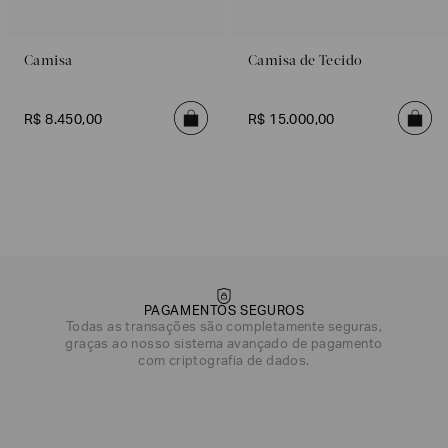
Camisa
Camisa de Tecido
R$
8
.
450
,
00
R$
15
.
000
,
00
PAGAMENTOS SEGUROS
Todas as transações são completamente seguras,
graças ao nosso sistema avançado de pagamento
com criptografia de dados.
DATA DE NASCIMENTO*