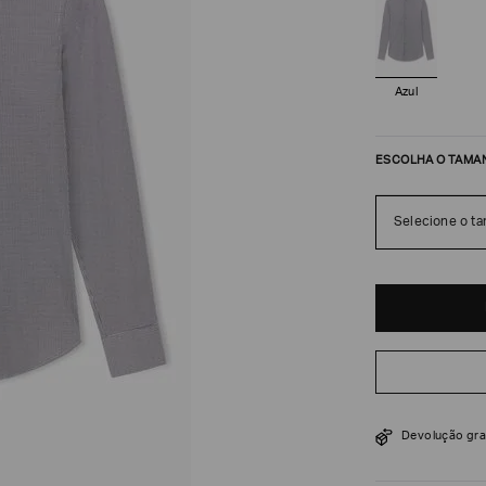
Azul
ESCOLHA O TAMA
Selecione o t
R$
6
.
200
Devolução gra