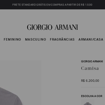
FRETE STANDARD GRÁTIS EM COMPRAS A PARTIR DE R$ 1.500
S
FEMININO
MASCULINO
FRAGRÂNCIAS
ARMANI/CASA
GIORGIO ARMANI
Camisa
R$
6
.
200
,
00
ESCOLHA A COR