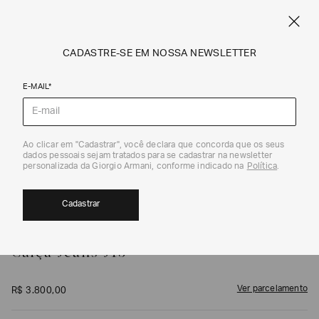
FRETE STANDARD GRÁTIS EM COMPRAS A PARTIR DE R$ 1.500
ARMANI.COM.BR
0
CADASTRE-SE EM NOSSA NEWSLETTER
E-MAIL*
Calças e Shorts
1
/
6
Ao clicar em "Cadastrar", você declara que concorda que os seus
dados pessoais sejam tratados para se cadastrar na newsletter
personalizada da Giorgio Armani, conforme indicado na
Política
.
Cadastrar
GIORGIO ARMANI
Calça Jeans J15
Ver parcelamento
R$
3
.
800
,
00