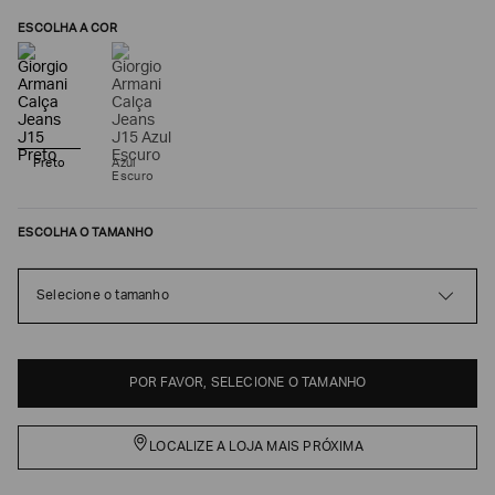
ESCOLHA A COR
Preto
Azul
Escuro
ESCOLHA O TAMANHO
Poderia
Selecione o tamanho
nos
contar
mais
sobre
POR FAVOR, SELECIONE O TAMANHO
você?
NOME*
LOCALIZE A LOJA MAIS PRÓXIMA