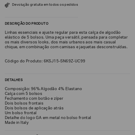
Devolução gratuita em todos os pedidos
SOBRENOME*
DESCRIÇÃO DO PRODUTO
DATA
Linhas essenciais e ajuste regular para esta calça de algodão
DE
NASCIMENTO*
elástico de 5 bolsos. Uma peça versátil, pensada para completar
os mais diversos looks, dos mais urbanos aos mais casual
chique, em combinação com camisas e jaquetas desconstruídas.
Código do Produto: 6KSJ15-SN69Z-UC99
Estou
interessado
nas
DETALHES
seguintes
Marcas
e
Composição: 96% Algodão 4% Elastano
tópicos
:
Calça com 5 bolsos
Fechamento com botão e zíper
Selecionar
Dois bolsos frontais
todos
Dois bolsos de aplicação atrás
Um bolso frontal
Giorgio
Detalhe do logo GA em metal no bolso frontal
Armani
Made in Italy
Emporio
Armani