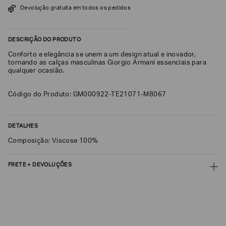
Devolução gratuita em todos os pedidos
SOBRENOME*
DESCRIÇÃO DO PRODUTO
DATA
Conforto e elegância se unem a um design atual e inovador,
DE
NASCIMENTO*
tornando as calças masculinas Giorgio Armani essenciais para
qualquer ocasião.
Código do Produto: GM000922-TE21071-M8067
Estou
interessado
DETALHES
nas
seguintes
Composição: Viscose 100%
Marcas
e
tópicos
:
FRETE + DEVOLUÇÕES
Selecionar
todos
CALCULAR FRETE
Giorgio
Armani
CALCULAR
Emporio
Não sei meu CEP
Armani