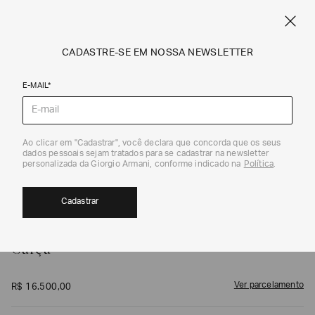
FRETE STANDARD GRÁTIS EM COMPRAS A PARTIR DE R$ 1.500
ARMANI.COM.BR
0
CADASTRE-SE EM NOSSA NEWSLETTER
E-MAIL*
Calças e Shorts
1
/
7
Ao clicar em "Cadastrar", você declara que concorda que os seus
dados pessoais sejam tratados para se cadastrar na newsletter
personalizada da Giorgio Armani, conforme indicado na
Política
.
Cadastrar
GIORGIO ARMANI
Calça
Ver parcelamento
R$
16
.
500
,
00