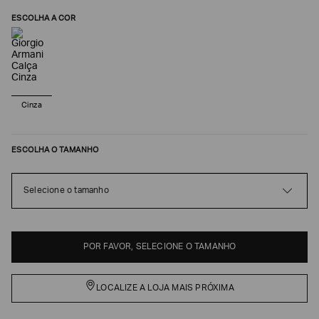
ESCOLHA A COR
Cinza
ESCOLHA O TAMANHO
Poderia
Selecione o tamanho
nos
contar
mais
sobre
POR FAVOR, SELECIONE O TAMANHO
você?
NOME*
LOCALIZE A LOJA MAIS PRÓXIMA