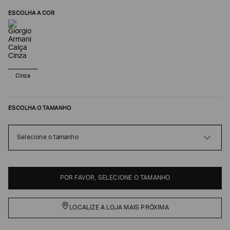
ESCOLHA A COR
Cinza
ESCOLHA O TAMANHO
Poderia
Selecione o tamanho
nos
contar
mais
sobre
POR FAVOR, SELECIONE O TAMANHO
você?
NOME*
LOCALIZE A LOJA MAIS PRÓXIMA