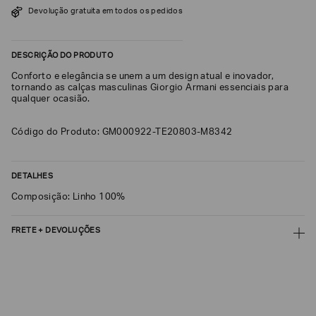
Devolução gratuita em todos os pedidos
SOBRENOME*
DESCRIÇÃO DO PRODUTO
DATA
Conforto e elegância se unem a um design atual e inovador,
DE
NASCIMENTO*
tornando as calças masculinas Giorgio Armani essenciais para
qualquer ocasião.
Código do Produto: GM000922-TE20803-M8342
Estou
interessado
DETALHES
nas
seguintes
Composição: Linho 100%
Marcas
e
tópicos
:
FRETE + DEVOLUÇÕES
Selecionar
todos
CALCULAR FRETE
Giorgio
Armani
CALCULAR
Emporio
Não sei meu CEP
Armani