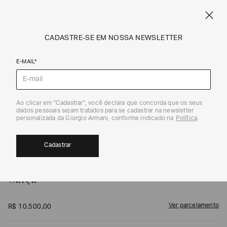
FRETE STANDARD GRÁTIS EM COMPRAS A PARTIR DE R$ 1.500
ARMANI.COM.BR
0
CADASTRE-SE EM NOSSA NEWSLETTER
E-MAIL*
Calças e Shorts
1
/
4
Ao clicar em "Cadastrar", você declara que concorda que os seus
dados pessoais sejam tratados para se cadastrar na newsletter
personalizada da Giorgio Armani, conforme indicado na
Política
.
Cadastrar
GIORGIO ARMANI
Calça
Ver parcelamento
R$
10
.
500
,
00