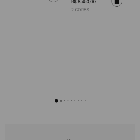
R$
8
.
450
,
00
2 CORES
Calça de Crepe d
R$
8
.
450
Preto