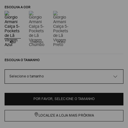
ESCOLHA A COR
Azul
Chumbo
Preto
ESCOLHA O TAMANHO
Poderia
Selecione o tamanho
nos
contar
mais
sobre
POR FAVOR, SELECIONE O TAMANHO
você?
NOME*
LOCALIZE A LOJA MAIS PRÓXIMA