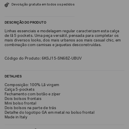
Devolução gratuita em todos os pedidos
SOBRENOME*
DESCRIÇÃO DO PRODUTO
DATA
Linhas essenciais e modelagem regular caracterizam esta calça
DE
NASCIMENTO*
de lã 5 pockets. Uma peça versátil, pensada para completar os
mais diversos looks, dos mais urbanos aos mais casual chic, em
combinação com camisas e jaquetas desconstruídas.
Código do Produto: 6KSJ15-SN68Z-UBUV
Estou
interessado
nas
DETALHES
seguintes
Marcas
e
Composição: 100% Lã virgem
tópicos
:
Calça 5-pockets
Fechamento com botão e zíper
Selecionar
Dois bolsos frontais
todos
Mini bolso frontal
Dois bolsos na parte de trás
Giorgio
Detalhe do logotipo GA em metal no bolso frontal
Armani
Made in Italy
Emporio
Armani