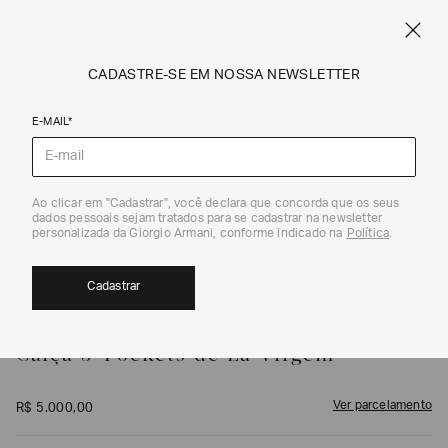
FRETE STANDARD GRÁTIS EM COMPRAS A PARTIR DE R$ 1.500
ARMANI.COM.BR
0
CADASTRE-SE EM NOSSA NEWSLETTER
E-MAIL*
Calças e Shorts
1
/
6
Ao clicar em "Cadastrar", você declara que concorda que os seus
dados pessoais sejam tratados para se cadastrar na newsletter
personalizada da Giorgio Armani, conforme indicado na
Política
.
Cadastrar
GIORGIO ARMANI
Calça 5-Pockets de Lã Virgem
Ver parcelamento
R$
5
.
000
,
00