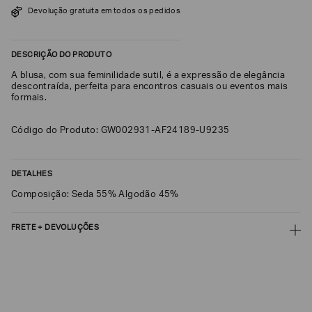
Devolução gratuita em todos os pedidos
SOBRENOME*
DESCRIÇÃO DO PRODUTO
DATA
A blusa, com sua feminilidade sutil, é a expressão de elegância
DE
NASCIMENTO*
descontraída, perfeita para encontros casuais ou eventos mais
formais.
Código do Produto: GW002931-AF24189-U9235
Estou
interessado
DETALHES
nas
seguintes
Composição: Seda 55% Algodão 45%
Marcas
e
tópicos
:
FRETE + DEVOLUÇÕES
Selecionar
todos
CALCULAR FRETE
Giorgio
Armani
CALCULAR
Emporio
Não sei meu CEP
Armani