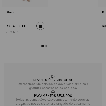
Blusa
Bl
R$
14
.
500
,
00
R
2 CORES
Blusa
R$
14
.
500
,
00
Bege
Azul Escuro
DEVOLUÇÕES GRATUITAS
Oferecemos um serviço de devolução simples e
gratuito para todos os pedidos.
PAGAMENTOS SEGUROS
Todas as transações são completamente seguras,
graças ao nosso sistema avançado de pagamento