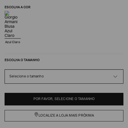
ESCOLHA A COR
Azul Claro
ESCOLHA O TAMANHO
Poderia
Selecione o tamanho
nos
contar
mais
sobre
POR FAVOR, SELECIONE O TAMANHO
você?
NOME*
LOCALIZE A LOJA MAIS PRÓXIMA