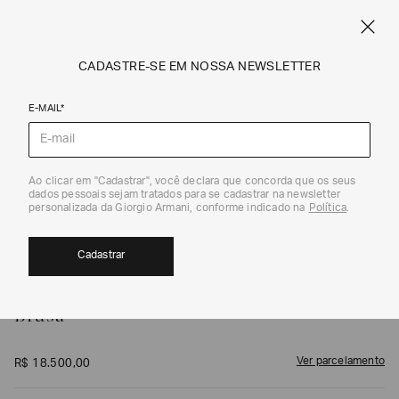
FRETE STANDARD GRÁTIS EM COMPRAS A PARTIR DE R$ 1.500
ARMANI.COM.BR
0
CADASTRE-SE EM NOSSA NEWSLETTER
E-MAIL*
Camisas e Tops
1
/
4
Ao clicar em "Cadastrar", você declara que concorda que os seus
dados pessoais sejam tratados para se cadastrar na newsletter
personalizada da Giorgio Armani, conforme indicado na
Política
.
Cadastrar
GIORGIO ARMANI
Blusa
Ver parcelamento
R$
18
.
500
,
00