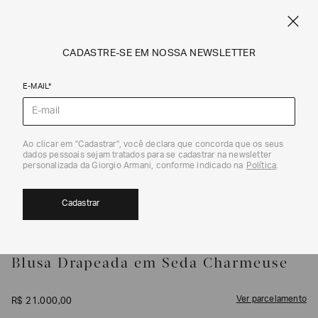
FRETE STANDARD GRÁTIS EM COMPRAS A PARTIR DE R$ 1.500
ARMANI.COM.BR
0
CADASTRE-SE EM NOSSA NEWSLETTER
E-MAIL*
Camisas e Tops
Ao clicar em "Cadastrar", você declara que concorda que os seus
1
/
3
dados pessoais sejam tratados para se cadastrar na newsletter
personalizada da Giorgio Armani, conforme indicado na
Política
.
Cadastrar
GIORGIO ARMANI
Blusa Drapeada em Seda Charmeuse
Ver parcelamento
R$
21
.
000
,
00