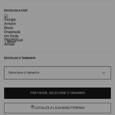
ESCOLHA A COR
Âmbar
ESCOLHA O TAMANHO
Poderia
nos
Selecione o tamanho
contar
mais
sobre
você?
POR FAVOR, SELECIONE O TAMANHO
NOME*
LOCALIZE A LOJA MAIS PRÓXIMA