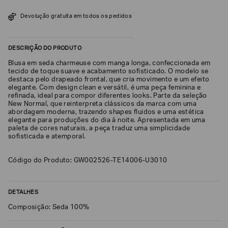
SOBRENOME*
Devolução gratuita em todos os pedidos
DESCRIÇÃO DO PRODUTO
DATA
DE
NASCIMENTO*
Blusa em seda charmeuse com manga longa, confeccionada em
tecido de toque suave e acabamento sofisticado. O modelo se
destaca pelo drapeado frontal, que cria movimento e um efeito
elegante. Com design clean e versátil, é uma peça feminina e
refinada, ideal para compor diferentes looks. Parte da seleção
New Normal, que reinterpreta clássicos da marca com uma
abordagem moderna, trazendo shapes fluidos e uma estética
Estou
elegante para produções do dia à noite. Apresentada em uma
interessado
paleta de cores naturais, a peça traduz uma simplicidade
nas
sofisticada e atemporal.
seguintes
Marcas
e
tópicos
:
Código do Produto: GW002526-TE14006-U3010
Selecionar
todos
DETALHES
Giorgio
Armani
Composição: Seda 100%
Emporio
Armani