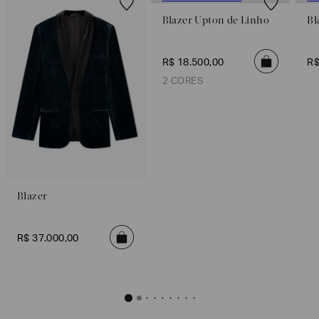
Blazer Upton de Linho
Bl
R$
18
.
500
,
00
R
2 CORES
Blazer Upton 
R$
18
.
50
Blazer
Verde claro
R$
37
.
000
,
00