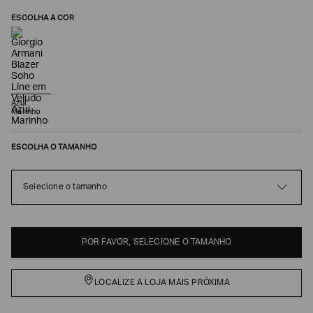
ESCOLHA A COR
Azul
Marinho
ESCOLHA O TAMANHO
Poderia
Selecione o tamanho
nos
contar
mais
sobre
POR FAVOR, SELECIONE O TAMANHO
você?
NOME*
LOCALIZE A LOJA MAIS PRÓXIMA