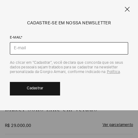
CRIE SEU PRÓPRIO CARTÃO COMEMORATIVO PERSONALIZADO
ARMANI.COM.BR
0
CADASTRE-SE EM NOSSA NEWSLETTER
E-MAIL*
Blazers
1
/
6
Ao clicar em "Cadastrar", você declara que concorda que os seus
dados pessoais sejam tratados para se cadastrar na newsletter
personalizada da Giorgio Armani, conforme indicado na
Política
.
Cadastrar
GIORGIO ARMANI
Blazer Soho Line em Veludo
Ver parcelamento
R$
29
.
000
,
00