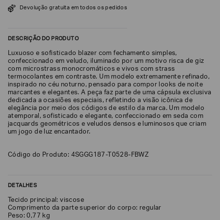
Devolução gratuita em todos os pedidos
SOBRENOME*
DESCRIÇÃO DO PRODUTO
DATA
Luxuoso e sofisticado blazer com fechamento simples,
DE
NASCIMENTO*
confeccionado em veludo, iluminado por um motivo risca de giz
com microstrass monocromáticos e vivos com strass
termocolantes em contraste. Um modelo extremamente refinado,
inspirado no céu noturno, pensado para compor looks de noite
marcantes e elegantes. A peça faz parte de uma cápsula exclusiva
dedicada a ocasiões especiais, refletindo a visão icônica de
elegância por meio dos códigos de estilo da marca. Um modelo
Estou
atemporal, sofisticado e elegante, confeccionado em seda com
interessado
jacquards geométricos e veludos densos e luminosos que criam
nas
um jogo de luz encantador.
seguintes
Marcas
e
tópicos
:
Código do Produto: 4SGGG187-T0528-FBWZ
Selecionar
todos
DETALHES
Giorgio
Armani
Tecido principal: viscose
Comprimento da parte superior do corpo: regular
Emporio
Peso: 0,77 kg
Armani