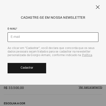
FRETE STANDARD GRÁTIS EM COMPRAS A PARTIR DE R$ 1.500
ARMANI.COM.BR
0
CADASTRE-SE EM NOSSA NEWSLETTER
E-MAIL*
1
/
1
Vestidos
Ao clicar em "Cadastrar", você declara que concorda que os seus
dados pessoais sejam tratados para se cadastrar na newsletter
personalizada da Giorgio Armani, conforme indicado na
Política
.
Cadastrar
GIORGIO ARMANI
Vestido Longo
Ver parcelamento
R$
33
.
500
,
00
ESCOLHA A COR