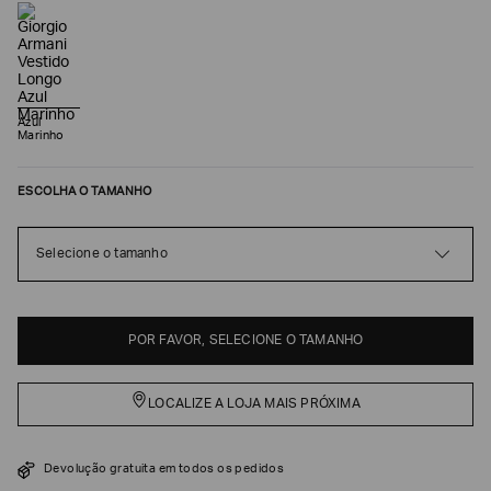
Azul
Marinho
ESCOLHA O TAMANHO
Selecione o tamanho
Poderia
nos
contar
POR FAVOR, SELECIONE O TAMANHO
mais
sobre
você?
LOCALIZE A LOJA MAIS PRÓXIMA
NOME*
Devolução gratuita em todos os pedidos