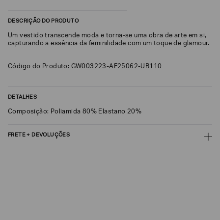
SOBRENOME*
DESCRIÇÃO DO PRODUTO
Um vestido transcende moda e torna-se uma obra de arte em si,
capturando a essência da feminilidade com um toque de glamour.
DATA
DE
NASCIMENTO*
Código do Produto: GW003223-AF25062-UB110
DETALHES
Composição: Poliamida 80% Elastano 20%
Estou
interessado
nas
seguintes
FRETE + DEVOLUÇÕES
Marcas
e
CALCULAR FRETE
tópicos
:
Selecionar
todos
CALCULAR
Giorgio
Não sei meu CEP
Armani
Emporio
Os preços, prazos e tipos de entrega são válidos apenas para este produto
Armani