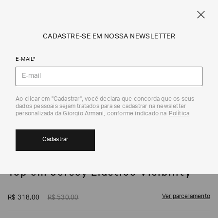
SPRING SUMMER SALE
ARMANI.COM.BR
0
CADASTRE-SE EM NOSSA NEWSLETTER
E-MAIL*
Camisetas e Tops
1
/
5
Ao clicar em "Cadastrar", você declara que concorda que os seus
dados pessoais sejam tratados para se cadastrar na newsletter
EXCLUSIVIDADE ONLINE
40%
personalizada da Giorgio Armani, conforme indicado na
Política
.
Cadastrar
EA7
Top em Jersey Elástico Visibility
Ver parcelamento
R$
318
,
00
R$
530
,
00