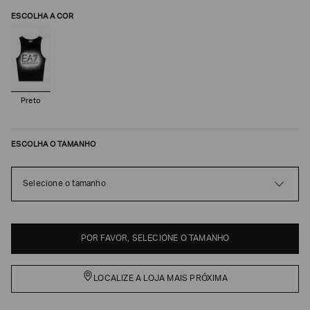
ESCOLHA A COR
Preto
ESCOLHA O TAMANHO
Selecione o tamanho
Poderia
nos
contar
mais
sobre
POR FAVOR, SELECIONE O TAMANHO
você?
NOME*
LOCALIZE A LOJA MAIS PRÓXIMA