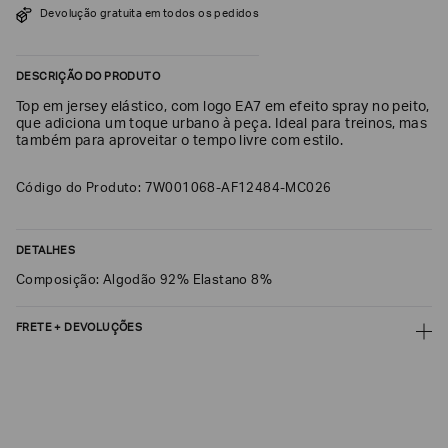
Devolução gratuita em todos os pedidos
SOBRENOME*
DESCRIÇÃO DO PRODUTO
DATA
Top em jersey elástico, com logo EA7 em efeito spray no peito,
DE
NASCIMENTO*
que adiciona um toque urbano à peça. Ideal para treinos, mas
também para aproveitar o tempo livre com estilo.
Código do Produto: 7W001068-AF12484-MC026
Estou
interessado
DETALHES
nas
seguintes
Composição: Algodão 92% Elastano 8%
Marcas
e
tópicos
:
FRETE + DEVOLUÇÕES
Selecionar
todos
CALCULAR FRETE
Giorgio
Armani
CALCULAR
Emporio
Não sei meu CEP
Armani