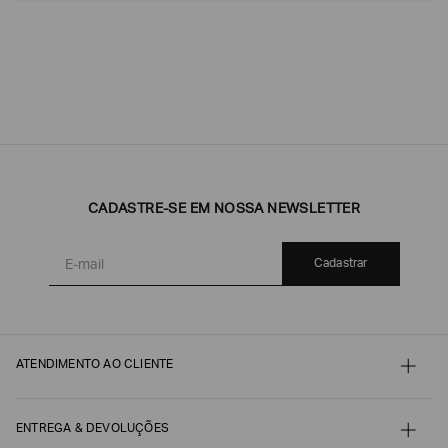
CADASTRE-SE EM NOSSA NEWSLETTER
Cadastrar
ATENDIMENTO AO CLIENTE
Contato
Meu pedido
Minha conta
ENTREGA & DEVOLUÇÕES
Pagamento