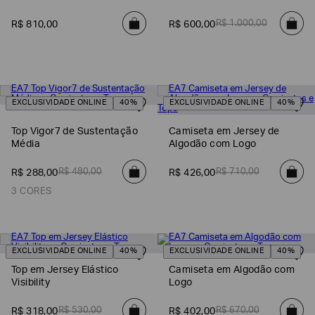
SOBRENOME*
R$
1
.
000
,
00
R$
810
,
00
R$
600
,
00
DATA
DE
NASCIMENTO*
EXCLUSIVIDADE ONLINE
40%
EXCLUSIVIDADE ONLINE
40%
Top Vigor7 de Sustentação
Camiseta em Jersey de
Média
Algodão com Logo
Estou
interessado
R$
480
,
00
R$
710
,
00
R$
288
,
00
R$
426
,
00
nas
seguintes
3 CORES
Marcas
e
tópicos
:
Selecionar
todos
EXCLUSIVIDADE ONLINE
40%
EXCLUSIVIDADE ONLINE
40%
Top em Jersey Elástico
Camiseta em Algodão com
Giorgio
Armani
Visibility
Logo
Emporio
R$
530
,
00
R$
670
,
00
R$
318
,
00
R$
402
,
00
Armani