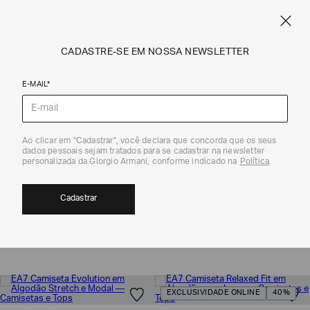
SPRING SUMMER SALE
ARMANI.COM.BR
0
CADASTRE-SE EM NOSSA NEWSLETTER
E-MAIL*
Ea7
Ao clicar em "Cadastrar", você declara que concorda que os seus
dados pessoais sejam tratados para se cadastrar na newsletter
personalizada da Giorgio Armani, conforme indicado na
Política
.
CAMISETAS E TOPS
31
Cadastrar
MOSTRAR FILTROS
ORDENAR POR
EXCLUSIVIDADE ONLINE
40%