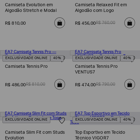
Camiseta Evolution em
Camiseta Relaxed Fit em
Algodão Stretch e Modal
Algodão com Logo
R$
760
,
00
R$
810
,
00
R$
456
,
00
EXCLUSIVIDADE ONLINE
40%
EXCLUSIVIDADE ONLINE
40%
Camiseta Tennis Pro
Camiseta Tennis Pro
VENTUS7
Poderia
R$
810
,
00
R$
790
,
00
R$
486
,
00
R$
474
,
00
nos
contar
mais
sobre
você?
EXCLUSIVIDADE ONLINE
EXCLUSIVIDADE ONLINE
40%
NOME*
Camiseta Slim Fit com Studs
Top Esportivo em Tecido
Evolution
Técnico VIGOR7