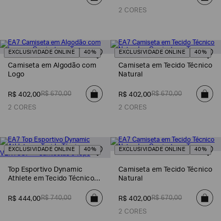
2 CORES
EA7
Armani
Exchange
EXCLUSIVIDADE ONLINE
40%
EXCLUSIVIDADE ONLINE
40%
Produtos
Femininos
Camiseta em Algodão com
Camiseta em Tecido Técnico
Logo
Natural
Produtos
Masculinos
R$
670
,
00
R$
670
,
00
R$
402
,
00
R$
402
,
00
Armani/Silos
2 CORES
2 CORES
Armani
Values
Confirmar
EXCLUSIVIDADE ONLINE
40%
EXCLUSIVIDADE ONLINE
40%
suas
preferências
Top Esportivo Dynamic
Camiseta em Tecido Técnico
Athlete em Tecido Técnico
Natural
VENTUS7
R$
740
,
00
R$
670
,
00
R$
444
,
00
R$
402
,
00
2 CORES