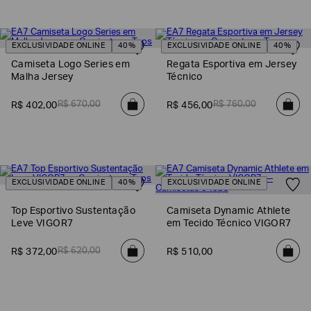
EXCLUSIVIDADE ONLINE
40%
EXCLUSIVIDADE ONLINE
40%
Camiseta Logo Series em
Regata Esportiva em Jersey
Malha Jersey
Técnico
R$
670
,
00
R$
760
,
00
R$
402
,
00
R$
456
,
00
EXCLUSIVIDADE ONLINE
40%
EXCLUSIVIDADE ONLINE
Top Esportivo Sustentação
Camiseta Dynamic Athlete
Leve VIGOR7
em Tecido Técnico VIGOR7
R$
620
,
00
R$
372
,
00
R$
510
,
00