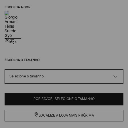
ESCOLHA A COR
Bege
ESCOLHA O TAMANHO
Poderia
Selecione o tamanho
nos
contar
mais
sobre
POR FAVOR, SELECIONE O TAMANHO
você?
NOME*
LOCALIZE A LOJA MAIS PRÓXIMA