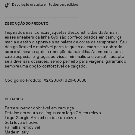
Devolução gratuita em todos os pedidos
SOBRENOME*
DESCRIÇÃO DO PRODUTO
DATA
Inspirados nas icônicas jaquetas desconstruídas da Armani,
DE
NASCIMENTO*
esses sneakers da linha Gyo são confeccionados em camurça
macia e estão disponíveis na paleta de cores da temporada. Seu
design flexível e maleável permite que o calçado seja dobrado
sobre si mesmo após a remoção da palmilha. Acompanha uma
caixa especial e, graças ao visual minimalista e versátil, adapta-
se a diversas ocasiões, sendo perfeito para viagens, garantindo
sempre uma opção confortável de calçado.
Estou
interessado
nas
Código do Produto: X2X208-XF829-00638
seguintes
Marcas
e
tópicos
:
DETALHES
Selecionar
todos
Parte superior dobrável em camurça
Detalhe em couro na língua com logo GA em relevo
Giorgio
Logo Giorgio Armani em baixo-relevo
Armani
Sola leve e flexível
Palmilha removível
Emporio
Made in Italy
Armani