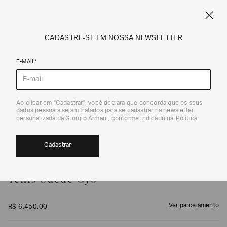
FRETE STANDARD GRÁTIS EM COMPRAS A PARTIR DE R$ 1.500
ARMANI.COM.BR
0
CADASTRE-SE EM NOSSA NEWSLETTER
E-MAIL*
Tênis
1
/
7
Ao clicar em "Cadastrar", você declara que concorda que os seus
dados pessoais sejam tratados para se cadastrar na newsletter
personalizada da Giorgio Armani, conforme indicado na
Política
.
Cadastrar
GIORGIO ARMANI
Tênis Suede Gyo
Ver parcelamento
R$
6
.
450
,
00