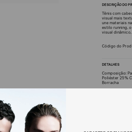
DESCRIÇÃO DO P
Tênis com cabed
visual mais tex
une materiais n
estilo running,
visual dinâmico,
Código do Pro
DETALHES
Composição: Pa
Poliéster 25% C
Borracha
FRETE + DEVOLU
CALCULAR FRETE
Não sei meu CEP