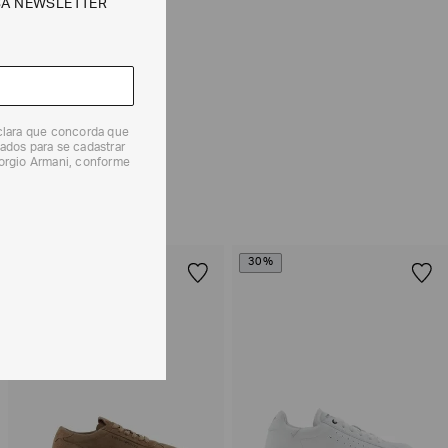
SA NEWSLETTER
e tipos de entrega são válidos apenas para este produto
 produtos, o prazo é de até 7 (sete) dias corridos,
mento dos Produtos. E a troca pode ser feita em até 30
eclara que concorda que
dos, a partir do seu recebimento sem custos adicionais.
ados para se cadastrar
iorgio Armani, conforme
solicitação Preencha o
Formulário de Devolução
.
ões sobre as condições de troca ou devolução, consulte a
 e Devoluções
.
EXCLUSIVIDADE
30%
ONLINE