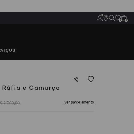
0
0
RVIÇOS
 Ráfia e Camurça
Ver parcelamento
$
2
.
700
,
00