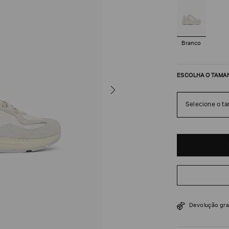
Branco
ESCOLHA O TAMA
Selecione o t
R$
1
.
890
$
2
.
700
Devolução gra