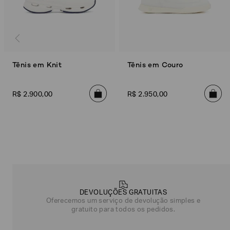
Tênis em Knit
Tênis em Couro
R$
2
.
900
,
00
R$
2
.
950
,
00
Poderia
nos
contar
mais
sobre
DEVOLUÇÕES GRATUITAS
você?
Oferecemos um serviço de devolução simples e
gratuito para todos os pedidos.
NOME*
SOBRENOME*