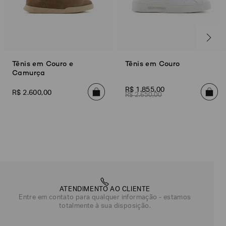
Tênis em Couro e
Tênis em Couro
Camurça
R$
1
.
855
,
00
R$
2
.
600
,
00
R$
2
.
650
,
00
ATENDIMENTO AO CLIENTE
Entre em contato para qualquer informação - estamos
totalmente à sua disposição.