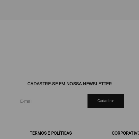
Emporio
EA7
Armani
Armani
Exchange
CADASTRE-SE EM NOSSA NEWSLETTER
Produtos
Armani/Silos
Armani
Masculinos
Values
Cadastrar
TERMOS E POLÍTICAS
CORPORATIV