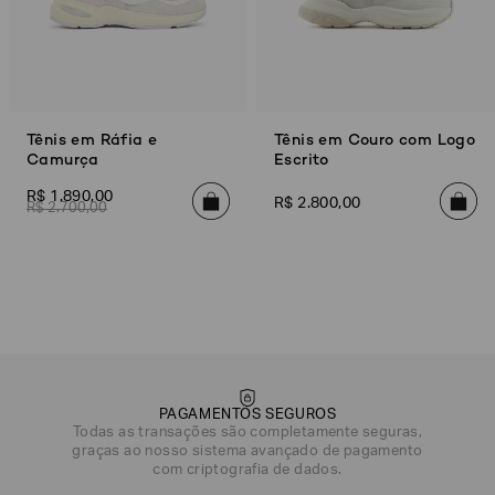
Tênis em Ráfia e
Tênis em Couro com Logo
Camurça
Escrito
R$
1
.
890
,
00
R$
2
.
800
,
00
R$
2
.
700
,
00
PAGAMENTOS SEGUROS
Todas as transações são completamente seguras,
graças ao nosso sistema avançado de pagamento
DATA DE NASCIMENTO*
com criptografia de dados.