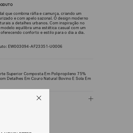
RODUTO
al que combina ráfia e camurça, criando um
turizado e com apelo sazonal. O design moderno
aturais a detalhes urbanos. Com inspiração no
 o modelo equilibra uma estética casual com um
 oferecendo conforto e estilo para o dia a dia.
duto: EW003094-AF23351-U0006
rte Superior Composta Em Polipropileno 75%
om Detalhes Em Couro Natural Bovino E Sola Em
ÇÕES
CALCULAR