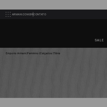
ARMANI.COM.BR
CONTATO
SALE
Emporio Armani
|
Feminino
|
Calçados
|
Tênis