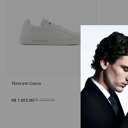
Gênero
Tênis em Couro
Tênis em C
R$
2
.
650
,
00
R$
1
.
855
,
00
R$
2
.
600
,
00
Material