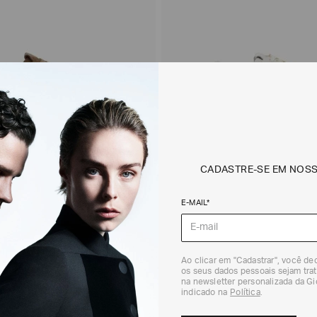
CADASTRE-SE EM NOS
E-MAIL*
ouro e Camurça
Tênis em Couro
R$
2
.
950
,
00
Ao clicar em "Cadastrar", você d
os seus dados pessoais sejam trat
na newsletter personalizada da G
indicado na
Política
.
7 / 7