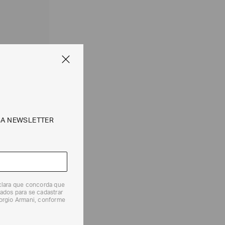
SA NEWSLETTER
eclara que concorda que
ados para se cadastrar
iorgio Armani, conforme