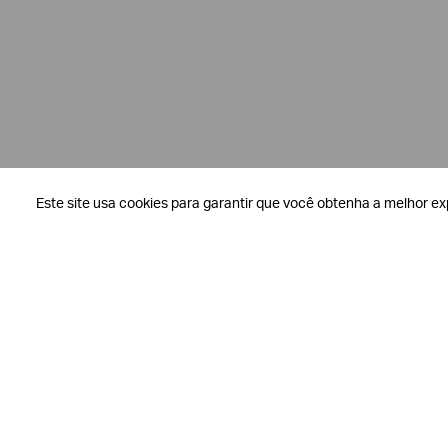
Este site usa cookies para garantir que você obtenha a melhor ex
Este site usa cookies para garantir que você obtenha a melhor ex