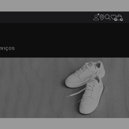
0
0
RVIÇOS