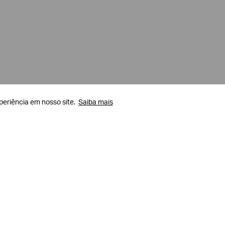
periência em nosso site.
periência em nosso site.
Saiba mais
Saiba mais