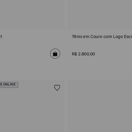
it
Tênis em Couro com Logo Escr
R$
2
.
800
,
00
E ONLINE