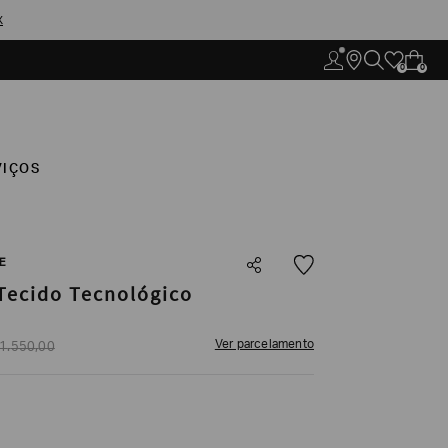
X
0
0
VIÇOS
E
Tecido Tecnológico
Ver parcelamento
1
.
550
,
00