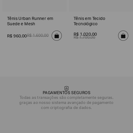
Tênis Urban Runner em
Tênis em Tecido
Suede e Mesh
Tecnológico
R$
1
.
020
,
00
R$
1
.
600
,
00
R$
960
,
00
R$
1
.
700
,
00
PAGAMENTOS SEGUROS
Todas as transações são completamente seguras,
graças ao nosso sistema avançado de pagamento
com criptografia de dados.
DATA DE NASCIMENTO*