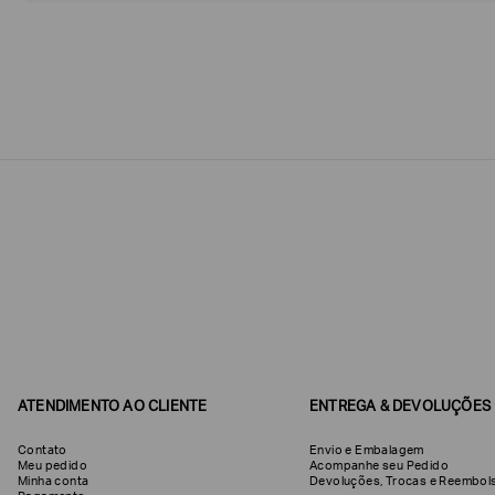
Estou
interessado
nas
seguintes
Marcas
e
tópicos
:
Selecionar
todos
Giorgio
Armani
Produtos
Femininos
Confirmar
suas
preferências
ATENDIMENTO AO CLIENTE
ENTREGA & DEVOLUÇÕES
Contato
Envio e Embalagem
Meu pedido
Acompanhe seu Pedido
Minha conta
Devoluções, Trocas e Reemb