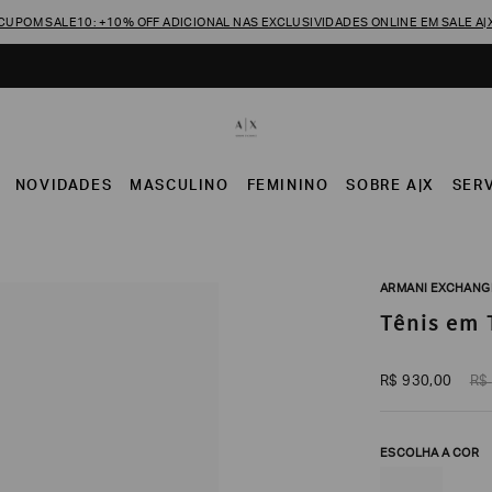
CUPOM SALE10: +10% OFF ADICIONAL NAS EXCLUSIVIDADES ONLINE EM SALE A|
NOVIDADES
MASCULINO
FEMININO
SOBRE A|X
SER
ARMANI EXCHANG
Tênis em 
R$
930
,
00
R$
ESCOLHA A COR