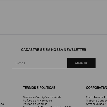
Emporio
EA7
Armani
CADASTRE-SE EM NOSSA NEWSLETTER
Armani
Exchange
Produtos
Armani/Silos
Armani
Cadastrar
Masculinos
Values
TERMOS E POLÍTICAS
CORPORATIV
Termos e Condições de Venda
Encontre uma Lo
Política de Privacidade
Trabalhe Conos
olsos
Política de Cookies
Armani/Values