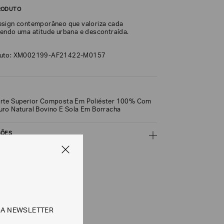
RODUTO
esign contemporâneo que valoriza cada
endo uma atitude urbana e descontraída.
duto: XM002199-AF21422-M0157
rte Superior Composta Em Poliéster 100% Com
ro Natural Bovino E Sola Em Borracha
ÇÕES
CALCULAR
SA NEWSLETTER
e tipos de entrega são válidos apenas para este produto