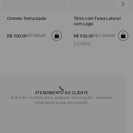
Chinelo Texturizado
Tênis com Faixa Lateral
com Logo
R$
500
,
00
R$
1
.
550
,
00
R$
300
,
00
R$
930
,
00
2 CORES
Off White/Branco
Marrom/Off White
ATENDIMENTO AO CLIENTE
Entre em contato para qualquer informação - estamos
totalmente à sua disposição.