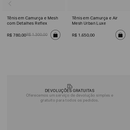
Tênis em Camurça e Mesh
Tênis em Camurça e Air
com Detalhes Reflex
Mesh Urban Luxe
R$
1
.
300
,
00
R$
780
,
00
R$
1
.
650
,
00
Poderia
nos
contar
DEVOLUÇÕES GRATUITAS
mais
Oferecemos um serviço de devolução simples e
sobre
gratuito para todos os pedidos.
você?
NOME*
SOBRENOME*