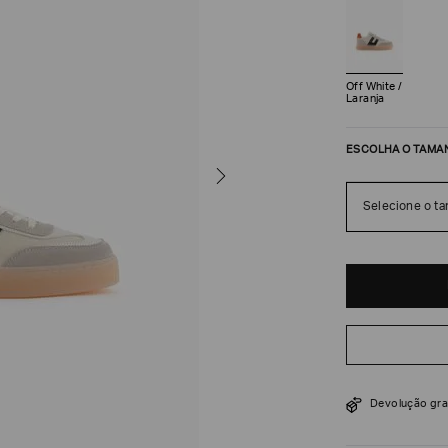
Off White /
Laranja
ESCOLHA O TAMA
Selecione o t
R$
930
R$
1
.
550
Devolução gra