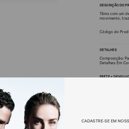
DESCRIÇÃO DO P
Tênis com um d
movimento, traz
Código do Pro
DETALHES
Composição: Pa
Detalhes Em Cou
FRETE + DEVOLU
CALCULAR FRETE
Não sei meu CEP
CADASTRE-SE EM NOS
Os preços, prazos 
em consulta.