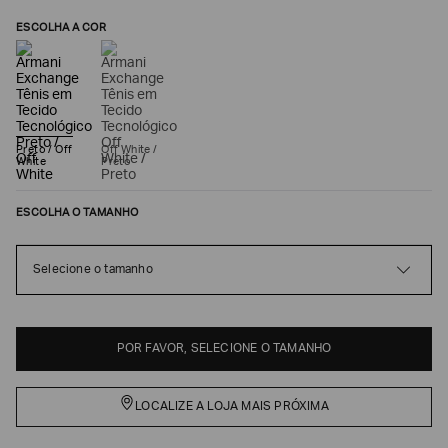
ESCOLHA A COR
Preto / Off
Off White /
White
Preto
ESCOLHA O TAMANHO
Poderia
Selecione o tamanho
nos
contar
mais
sobre
você?
POR FAVOR, SELECIONE O TAMANHO
NOME*
LOCALIZE A LOJA MAIS PRÓXIMA