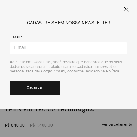
CUPOM SALE10: +10% OFF ADICIONAL NAS EXCLUSIVIDADES ONLINE
EM SALE A|X
ARMANI.COM.BR
0
CADASTRE-SE EM NOSSA NEWSLETTER
E-MAIL*
Calçados
1
/
6
Ao clicar em "Cadastrar", você declara que concorda que os seus
dados pessoais sejam tratados para se cadastrar na newsletter
40%
personalizada da Giorgio Armani, conforme indicado na
Política
.
Cadastrar
ARMANI EXCHANGE
Tênis em Tecido Tecnológico
Ver parcelamento
R$
840
,
00
R$
1
.
400
,
00