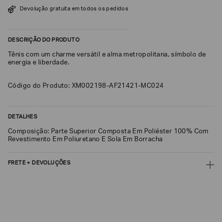
SOBRENOME*
Devolução gratuita em todos os pedidos
DESCRIÇÃO DO PRODUTO
DATA
DE
Tênis com um charme versátil e alma metropolitana, símbolo de
NASCIMENTO*
energia e liberdade.
Código do Produto: XM002198-AF21421-MC024
Estou
DETALHES
interessado
nas
Composição: Parte Superior Composta Em Poliéster 100% Com
seguintes
Revestimento Em Poliuretano E Sola Em Borracha
Marcas
e
tópicos
:
FRETE + DEVOLUÇÕES
Selecionar
todos
CALCULAR FRETE
Giorgio
Armani
CALCULAR
Emporio
Não sei meu CEP
Armani