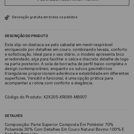
SOBRENOME*
Devolução gratuita em todos os pedidos
DATA
DE
DESCRIÇÃO DO PRODUTO
NASCIMENTO*
Este slip-on destaca-se pelo cabedal em mesh respirável
enriquecido por detalhes em couro, combinando leveza, conforto
e sofisticação. Ideal para o uso diário, o modelo apresenta bico
arredondado, alça para facilitar o calce e discreto detalhe de logo
na parte posterior. A sola de borracha de perfil baixo completa o
Estou
design contemporâneo, enquanto os sulcos geométricos
interessado
triangulares proporcionam aderência e estabilidade em diferentes
nas
superfícies. Versátil e funcional, é uma opção prática para
seguintes
acompanhar a rotina com conforto e elegância.
Marcas
e
tópicos
:
Código do Produto: X2X205-XR089-MB007
Selecionar
todos
Giorgio
DETALHES
Armani
Composição: Parte Superior Composta Em Poliéster 70%
Emporio
Poliamida 30% Com Detalhes Em Couro Natural Bovino 100% E
Armani