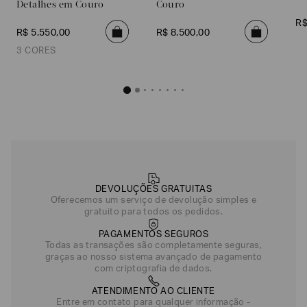
Detalhes em Couro
Couro
R
R$
5
.
550
,
00
R$
8
.
500
,
00
3 CORES
Slip-On em Mesh com Detalhes em Couro
R$
5
.
550
,
00
Azul
Marrom
DEVOLUÇÕES GRATUITAS
Preto/Preto
Oferecemos um serviço de devolução simples e
gratuito para todos os pedidos.
PAGAMENTOS SEGUROS
Todas as transações são completamente seguras,
graças ao nosso sistema avançado de pagamento
com criptografia de dados.
ATENDIMENTO AO CLIENTE
Entre em contato para qualquer informação -