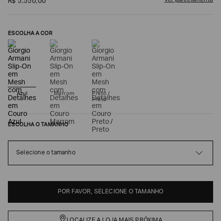
Ver parcelamento
R$
5
.
550
,
00
ESCOLHA A COR
Azul
Marrom
Preto /
Preto
ESCOLHA O TAMANHO
Poderia
nos
contar
Selecione o tamanho
mais
sobre
você?
NOME*
POR FAVOR, SELECIONE O TAMANHO
LOCALIZE A LOJA MAIS PRÓXIMA