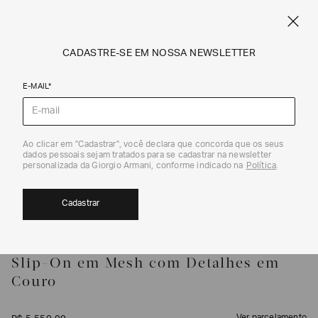
FRETE STANDARD GRÁTIS EM COMPRAS A PARTIR DE R$ 1.500
ARMANI.COM.BR
0
CADASTRE-SE EM NOSSA NEWSLETTER
E-MAIL*
Sapatos Slip-ons
Ao clicar em "Cadastrar", você declara que concorda que os seus
1
/
7
dados pessoais sejam tratados para se cadastrar na newsletter
personalizada da Giorgio Armani, conforme indicado na
Política
.
Cadastrar
GIORGIO ARMANI
Slip-On em Mesh com Detalhes em
Couro