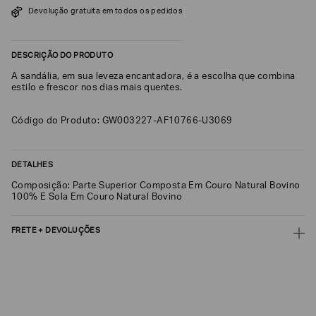
Devolução gratuita em todos os pedidos
SOBRENOME*
DESCRIÇÃO DO PRODUTO
DATA
A sandália, em sua leveza encantadora, é a escolha que combina
DE
NASCIMENTO*
estilo e frescor nos dias mais quentes.
Código do Produto: GW003227-AF10766-U3069
Estou
DETALHES
interessado
nas
Composição: Parte Superior Composta Em Couro Natural Bovino
seguintes
100% E Sola Em Couro Natural Bovino
Marcas
e
tópicos
:
FRETE + DEVOLUÇÕES
Selecionar
todos
CALCULAR FRETE
Giorgio
Armani
CALCULAR
Emporio
Não sei meu CEP
Armani