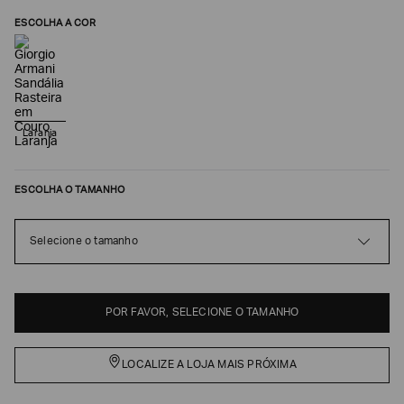
ESCOLHA A COR
Laranja
ESCOLHA O TAMANHO
Poderia
Selecione o tamanho
nos
contar
mais
sobre
POR FAVOR, SELECIONE O TAMANHO
você?
NOME*
LOCALIZE A LOJA MAIS PRÓXIMA