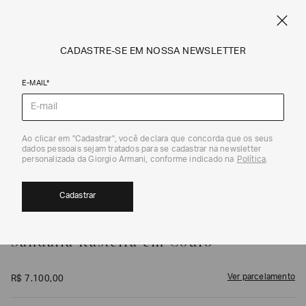
FRETE STANDARD GRÁTIS EM COMPRAS A PARTIR DE R$ 1.500
ARMANI.COM.BR
0
CADASTRE-SE EM NOSSA NEWSLETTER
E-MAIL*
Sandálias
1
/
6
Ao clicar em "Cadastrar", você declara que concorda que os seus
dados pessoais sejam tratados para se cadastrar na newsletter
personalizada da Giorgio Armani, conforme indicado na
Política
.
Cadastrar
GIORGIO ARMANI
Sandália Rasteira em Couro
Ver parcelamento
R$
7
.
100
,
00