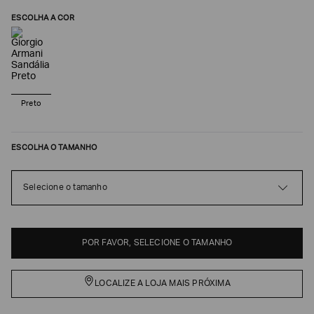
ESCOLHA A COR
Preto
ESCOLHA O TAMANHO
Poderia
Selecione o tamanho
nos
contar
mais
sobre
POR FAVOR, SELECIONE O TAMANHO
você?
NOME*
LOCALIZE A LOJA MAIS PRÓXIMA