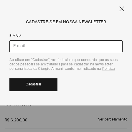
FRETE STANDARD GRÁTIS EM COMPRAS A PARTIR DE R$ 1.500
ARMANI.COM.BR
0
CADASTRE-SE EM NOSSA NEWSLETTER
E-MAIL*
Sandálias
1
/
7
Ao clicar em "Cadastrar", você declara que concorda que os seus
dados pessoais sejam tratados para se cadastrar na newsletter
personalizada da Giorgio Armani, conforme indicado na
Política
.
Cadastrar
GIORGIO ARMANI
Sandália
Ver parcelamento
R$
6
.
200
,
00