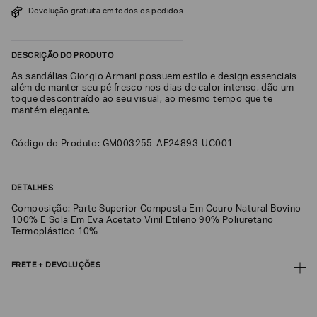
Devolução gratuita em todos os pedidos
SOBRENOME*
DESCRIÇÃO DO PRODUTO
DATA
As sandálias Giorgio Armani possuem estilo e design essenciais
DE
NASCIMENTO*
além de manter seu pé fresco nos dias de calor intenso, dão um
toque descontraído ao seu visual, ao mesmo tempo que te
mantém elegante.
Código do Produto: GM003255-AF24893-UC001
Estou
interessado
nas
DETALHES
seguintes
Marcas
e
Composição: Parte Superior Composta Em Couro Natural Bovino
tópicos
:
100% E Sola Em Eva Acetato Vinil Etileno 90% Poliuretano
Termoplástico 10%
Selecionar
todos
FRETE + DEVOLUÇÕES
Giorgio
Armani
CALCULAR FRETE
Emporio
Armani