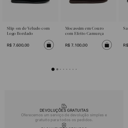
Slip-on de Veludo com
Mocassim em Couro
Sa
Logo Bordado
com Efeito Camurça
R$
7
.
600
,
00
R$
7
.
100
,
00
R
DEVOLUÇÕES GRATUITAS
Oferecemos um serviço de devolução simples e
gratuito para todos os pedidos.