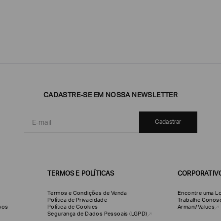
DATA DE NASCIMENTO*
CADASTRE-SE EM NOSSA NEWSLETTER
Cadastrar
TERMOS E POLÍTICAS
CORPORATIV
Termos e Condições de Venda
Encontre uma Lo
Política de Privacidade
Trabalhe Conos
olsos
Política de Cookies
Armani/Values
Emporio
EA7
Armani
Segurança de Dados Pessoais (LGPD)
Armani
Exchange