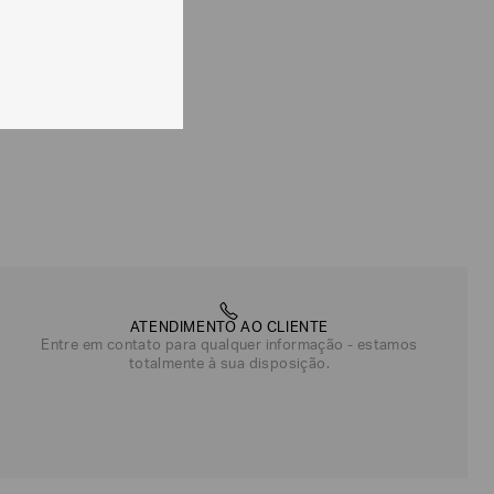
CALCULAR
e tipos de entrega são válidos apenas para este produto
 produtos, o prazo é de até 7 (sete) dias corridos,
mento dos Produtos. E a troca pode ser feita em até 30
dos, a partir do seu recebimento sem custos adicionais.
solicitação Preencha o
Formulário de Devolução
.
ões sobre as condições de troca ou devolução, consulte a
 e Devoluções
.
ATENDIMENTO AO CLIENTE
Entre em contato para qualquer informação - estamos
totalmente à sua disposição.