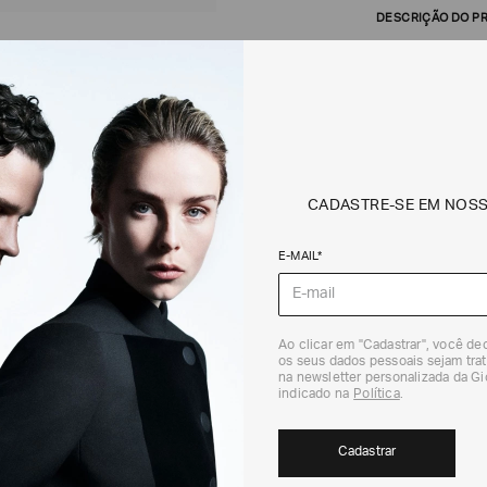
DESCRIÇÃO DO P
A seleção Essen
elegante e prát
ampla variedade
neutras caracte
aliadas a um de
para o guarda-
verdadeiramente
noite. Este ite
tecido cady leve
CADASTRE-SE EM NOS
em georgette co
E-MAIL*
Código do Pro
DETALHES
Ao clicar em "Cadastrar", você d
Made in Italy
os seus dados pessoais sejam trat
na newsletter personalizada da G
indicado na
Política
.
FRETE + DEVOLU
CALCULAR FRETE
Cadastrar