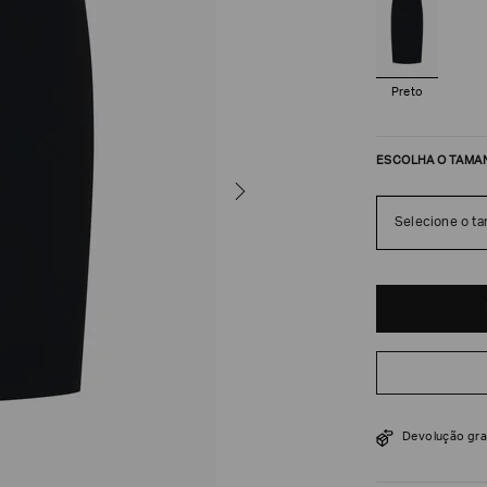
Preto
ESCOLHA O TAMA
Selecione o t
R$
3
.
350
Devolução gra