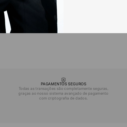
Não sei meu CEP
Os preços, prazos 
em consulta.
DEVOLUÇÃO
Para a Devolução de
contados do recebi
(trinta) dias corri
Para realizar essa 
Para mais informaç
Política de Trocas
PAGAMENTOS SEGUROS
Todas as transações são completamente seguras,
graças ao nosso sistema avançado de pagamento
com criptografia de dados.