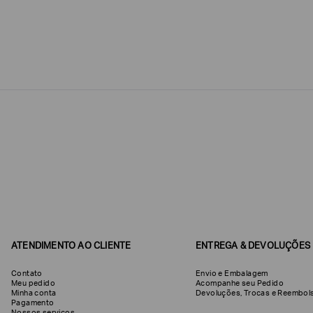
Poderia
nos
contar
mais
sobre
você?
NOME*
SOBRENOME*
Estou
interessado
nas
seguintes
Marcas
e
tópicos
:
ATENDIMENTO AO CLIENTE
ENTREGA & DEVOLUÇÕES
Selecionar
todos
Contato
Envio e Embalagem
Meu pedido
Acompanhe seu Pedido
Minha conta
Devoluções, Trocas e Reemb
Giorgio
Pagamento
Armani