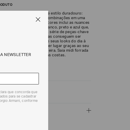
RODUTO
tials faz uma declaração de estilo duradouro:
ica, funciona em inúmeras combinações em uma
 de ocasiões. A paleta de cores inclui as nuances
rísticas da marca, como branco, preto e azul que,
sign minimalista, criam uma série de peças-chave
roupa feminino. Poucas peças conseguem ser
 versáteis, acompanhando seus looks do dia à
m pode ser usado em qualquer lugar graças ao seu
, linhas limpas e fenda traseira. Saia midi forrada
SA NEWSLETTER
m fecho de zíper oculto nas costas.
duto: 0NN3AT-02013-999
eclara que concorda que
ados para se cadastrar
iorgio Armani, conforme
ÇÕES