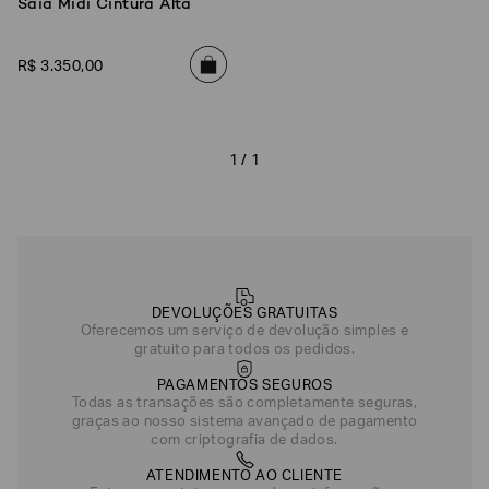
Saia Midi Cintura Alta
R$
3
.
350
,
00
1 / 1
Poderia
nos
DEVOLUÇÕES GRATUITAS
contar
Oferecemos um serviço de devolução simples e
mais
gratuito para todos os pedidos.
sobre
você?
PAGAMENTOS SEGUROS
Todas as transações são completamente seguras,
NOME*
graças ao nosso sistema avançado de pagamento
com criptografia de dados.
ATENDIMENTO AO CLIENTE