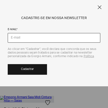
SPRING SUMMER SALE
ARMANI.COM.BR
0
CADASTRE-SE EM NOSSA NEWSLETTER
E-MAIL*
Emporio Armani
Ao clicar em "Cadastrar", você declara que concorda que os seus
dados pessoais sejam tratados para se cadastrar na newsletter
personalizada da Giorgio Armani, conforme indicado na
Política
.
SAIAS
1
Cadastrar
MOSTRAR FILTROS
ORDENAR POR