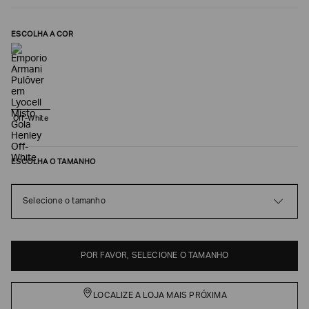
ESCOLHA A COR
Off-White
ESCOLHA O TAMANHO
Poderia
nos
Selecione o tamanho
contar
mais
sobre
você?
POR FAVOR, SELECIONE O TAMANHO
NOME*
LOCALIZE A LOJA MAIS PRÓXIMA