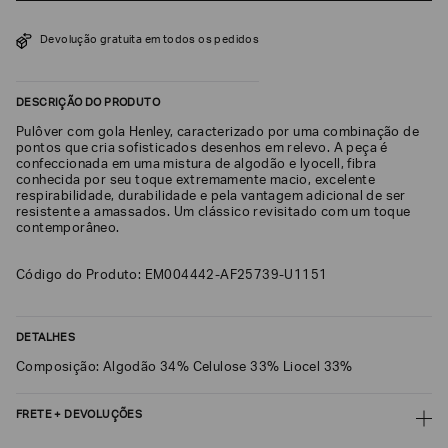
SOBRENOME*
Devolução gratuita em todos os pedidos
DATA
DESCRIÇÃO DO PRODUTO
DE
NASCIMENTO*
Pulôver com gola Henley, caracterizado por uma combinação de
pontos que cria sofisticados desenhos em relevo. A peça é
confeccionada em uma mistura de algodão e lyocell, fibra
conhecida por seu toque extremamente macio, excelente
respirabilidade, durabilidade e pela vantagem adicional de ser
resistente a amassados. Um clássico revisitado com um toque
contemporâneo.
Estou
interessado
nas
seguintes
Código do Produto: EM004442-AF25739-U1151
Marcas
e
tópicos
:
Selecionar
DETALHES
todos
Composição: Algodão 34% Celulose 33% Liocel 33%
Giorgio
Armani
FRETE + DEVOLUÇÕES
Emporio
Armani
CALCULAR FRETE