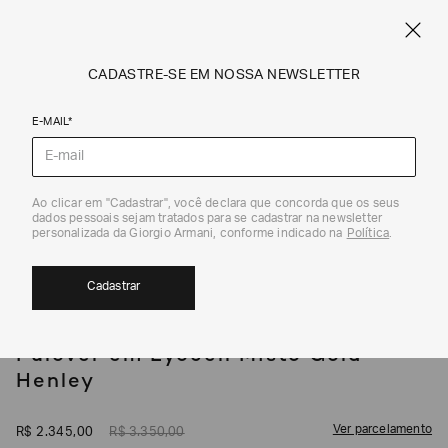
SPRING SUMMER SALE
ARMANI.COM.BR
0
CADASTRE-SE EM NOSSA NEWSLETTER
E-MAIL*
Malhas
1
/
4
Ao clicar em "Cadastrar", você declara que concorda que os seus
dados pessoais sejam tratados para se cadastrar na newsletter
30%
personalizada da Giorgio Armani, conforme indicado na
Política
.
Cadastrar
EMPORIO ARMANI
Pulôver em Lyocell Misto Gola
Henley
Ver parcelamento
R$
2
.
345
,
00
R$
3
.
350
,
00