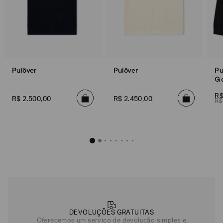
Pulôver
Pulôver
Pu
Go
R
R$
2
.
500
,
00
R$
2
.
450
,
00
R$
DEVOLUÇÕES GRATUITAS
Oferecemos um serviço de devolução simples e