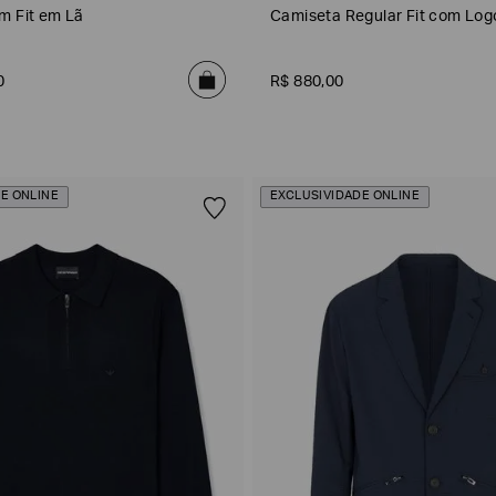
m Fit em Lã
Camiseta Regular Fit com Log
0
R$
880
,
00
E ONLINE
EXCLUSIVIDADE ONLINE