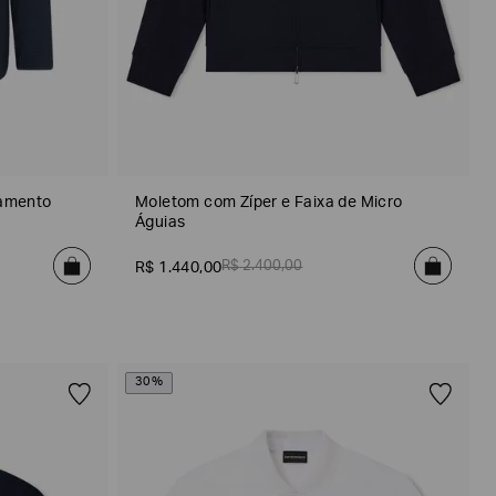
oamento
Moletom com Zíper e Faixa de Micro
Águias
R$
2
.
400
,
00
R$
1
.
440
,
00
30%