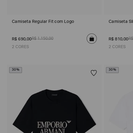
Camiseta Regular Fit com Logo
Camiseta Sl
R$
1
.
150
,
00
R
R$
690
,
00
R$
810
,
00
2 CORES
2 CORES
Poderia
nos
contar
mais
30%
30%
Azul Marinho
Bege
Verde
sobre
você?
NOME*
SOBRENOME*
Estou
interessado
nas