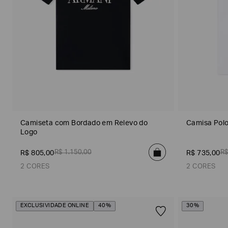
seguintes
Marcas
e
tópicos
:
Selecionar
todos
Giorgio
Armani
Produtos
Femininos
Confirmar
Camiseta com Bordado em Relevo do
Camisa Pol
suas
preferências
Logo
R$
1
.
150
,
00
R
R$
805
,
00
R$
735
,
00
2 CORES
2 CORES
EXCLUSIVIDADE ONLINE
40%
30%
Azul Marinho
Bege
Off White