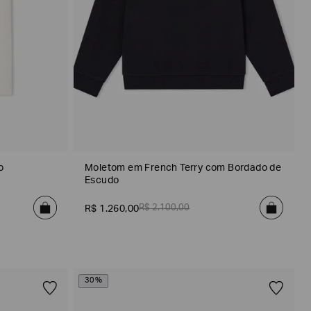
o
Moletom em French Terry com Bordado de
Escudo
R$
2
.
100
,
00
R$
1
.
260
,
00
30%