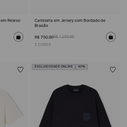
 em Relevo
Camiseta em Jersey com Bordado de
Brasão
R$
1
.
250
,
00
R$
750
,
00
2 CORES
EXCLUSIVIDADE ONLINE
40%
Cinza
Azul Marinho