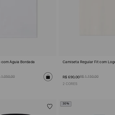
Emporio
EA7
Armani
Armani
Exchange
Produtos
Armani/Silos
Armani
Masculinos
Values
o com Águia Bordada
Camiseta Regular Fit com Log
$
1
.
050
,
00
R$
1
.
150
,
00
R$
690
,
00
2 CORES
30%
Azul
Bege
Azul Marinho