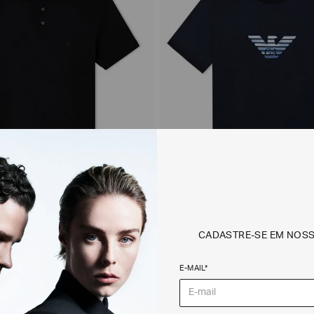
CADASTRE-SE EM NOS
 Regular Fit em Piquet de
Camiseta Slim Fit em Malha 
Degradê
E-MAIL*
$
1
.
050
,
00
R$
1
.
250
,
00
R$
750
,
00
3 CORES