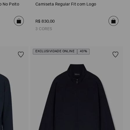
o No Peito
Camiseta Regular Fit com Logo
R$
830
,
00
3 CORES
EXCLUSIVIDADE ONLINE
40%
Branco Águia
Preto Águia
Branco