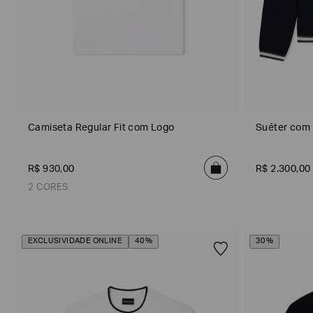
8
1
Gênero
0
)
)
J
e
r
s
e
y
w
e
Camiseta Regular Fit com Logo
Suéter com 
a
r
(
2
R$
930
,
00
R$
2
.
300
,
00
)
2 CORES
S
Material
h
i
r
t
EXCLUSIVIDADE ONLINE
40%
30%
Off White
Verde
s
(
2
)
T