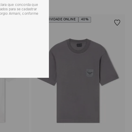
eclara que concorda que
ados para se cadastrar
iorgio Armani, conforme
EXCLUSIVIDADE ONLINE
40%
Off White
Preto