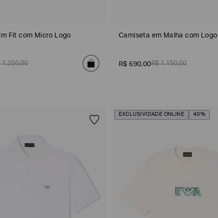
im Fit com Micro Logo
Camiseta em Malha com Logo
$
1
.
350
,
00
R$
1
.
150
,
00
R$
690
,
00
EXCLUSIVIDADE ONLINE
40%
Azul Marinho
DATA DE NASCIMENTO*