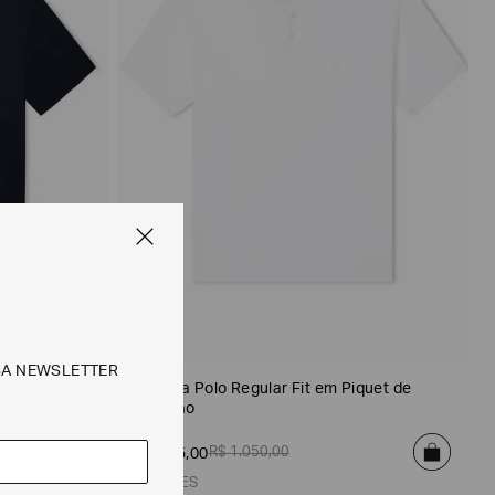
SA NEWSLETTER
com Bordado
Camisa Polo Regular Fit em Piquet de
Algodão
R$
1
.
050
,
00
R$
735
,
00
2 CORES