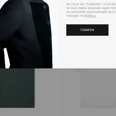
Ao clicar em "Cadastrar", você d
os seus dados pessoais sejam trat
na newsletter personalizada da G
indicado na
Política
.
E ONLINE
40%
EXCLUSIVIDADE ONLINE
40%
Off White
Azul Marinho
Off White
Verde
Cadastrar