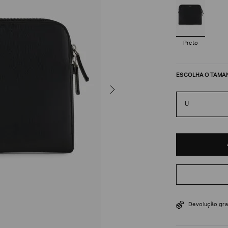
Preto
ESCOLHA O TAMA
U
R$
7
.
800
Devolução gra