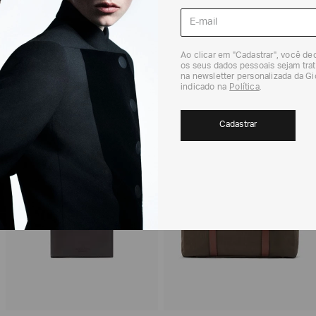
Para a Devolução de
contados do recebi
(trinta) dias corri
Para realizar essa 
RECOMENDADOS
Ao clicar em "Cadastrar", você d
Para mais informaç
os seus dados pessoais sejam trat
Política de Trocas
na newsletter personalizada da G
indicado na
Política
.
Cadastrar