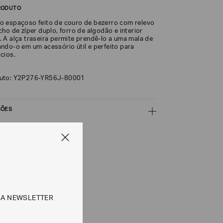
RODUTO
 espaçoso feito de couro de bezerro com relevo
ho de zíper duplo, forro de algodão e interior
 A alça traseira permite prendê-lo a uma mala de
ndo-o em um acessório útil e perfeito para
cios.
duto: Y2P276-YR56J-80001
ÇÕES
CALCULAR
e tipos de entrega são válidos apenas para este produto
SA NEWSLETTER