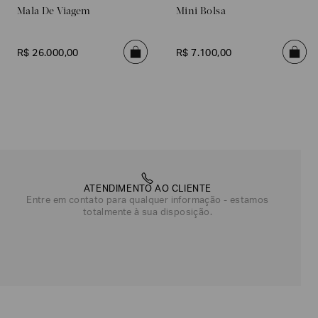
Mala De Viagem
Mini Bolsa
R$
26
.
000
,
00
R$
7
.
100
,
00
ATENDIMENTO AO CLIENTE
Entre em contato para qualquer informação - estamos
totalmente à sua disposição.