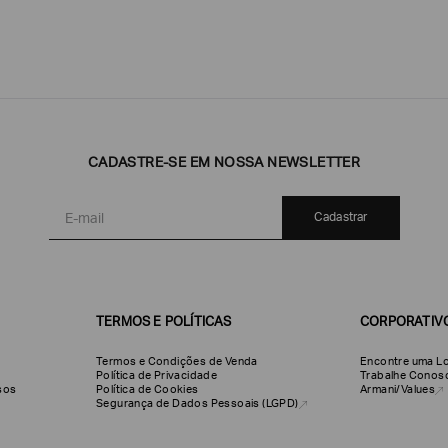
CADASTRE-SE EM NOSSA NEWSLETTER
Emporio
EA7
Armani
Armani
Exchange
Cadastrar
Produtos
Armani/Silos
Armani
Masculinos
Values
TERMOS E POLÍTICAS
CORPORATIV
Termos e Condições de Venda
Encontre uma Lo
Política de Privacidade
Trabalhe Conos
olsos
Política de Cookies
Armani/Values
Segurança de Dados Pessoais (LGPD)