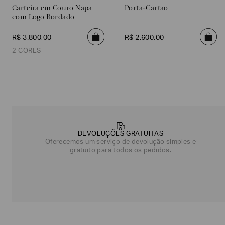
Carteira em Couro Napa
Porta-Cartão
com Logo Bordado
R$
3
.
800
,
00
R$
2
.
600
,
00
2 CORES
Marrom
Preto
Poderia
nos
DEVOLUÇÕES GRATUITAS
contar
Oferecemos um serviço de devolução simples e
mais
gratuito para todos os pedidos.
sobre
você?
NOME*
SOBRENOME*