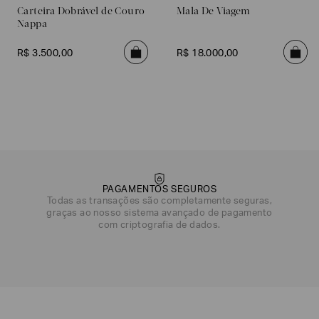
Carteira Dobrável de Couro
Mala De Viagem
Nappa
R$
3
.
500
,
00
R$
18
.
000
,
00
PAGAMENTOS SEGUROS
Todas as transações são completamente seguras,
graças ao nosso sistema avançado de pagamento
com criptografia de dados.
DATA DE NASCIMENTO*