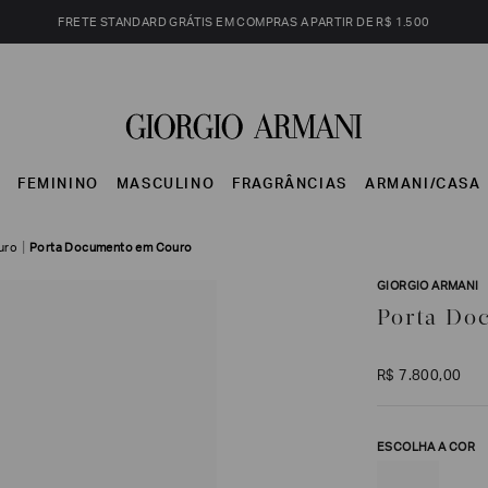
FRETE STANDARD GRÁTIS EM COMPRAS A PARTIR DE R$ 1.500
S
FEMININO
MASCULINO
FRAGRÂNCIAS
ARMANI/CASA
uro
Porta Documento em Couro
GIORGIO ARMANI
Porta Do
R$
7
.
800
,
00
ESCOLHA A COR