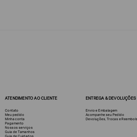
Estou
interessado
nas
seguintes
Marcas
e
tópicos
:
Selecionar
todos
Giorgio
Armani
Produtos
Femininos
Confirmar
suas
preferências
ATENDIMENTO AO CLIENTE
ENTREGA & DEVOLUÇÕES
Contato
Envio e Embalagem
Meu pedido
Acompanhe seu Pedido
Minha conta
Devoluções, Trocas e Reemb
Pagamento
Nossos serviços
Guia de Tamanhos
Guia de Cuidados