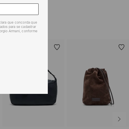
 produtos, o prazo é de até 7 (sete) dias corridos,
mento dos Produtos. E a troca pode ser feita em até 30
dos, a partir do seu recebimento sem custos adicionais.
solicitação Preencha o
Formulário de Devolução
.
eclara que concorda que
ões sobre as condições de troca ou devolução, consulte a
ados para se cadastrar
 e Devoluções
.
iorgio Armani, conforme