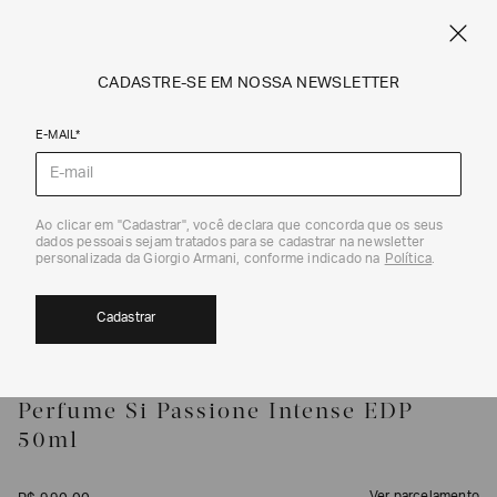
FRETE STANDARD GRÁTIS EM COMPRAS A PARTIR DE R$ 1.500
ARMANI.COM.BR
0
CADASTRE-SE EM NOSSA NEWSLETTER
E-MAIL*
Fragrances World
Ao clicar em "Cadastrar", você declara que concorda que os seus
1
/
2
dados pessoais sejam tratados para se cadastrar na newsletter
personalizada da Giorgio Armani, conforme indicado na
Política
.
Cadastrar
GIORGIO ARMANI
Perfume Si Passione Intense EDP
50ml