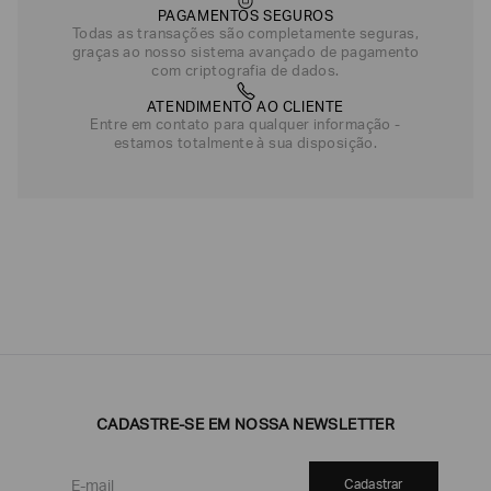
PAGAMENTOS SEGUROS
Todas as transações são completamente seguras,
graças ao nosso sistema avançado de pagamento
com criptografia de dados.
ATENDIMENTO AO CLIENTE
Entre em contato para qualquer informação -
estamos totalmente à sua disposição.
CADASTRE-SE EM NOSSA NEWSLETTER
Cadastrar