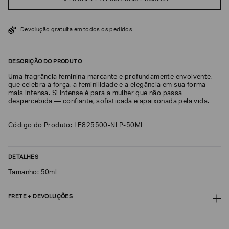
SOBRENOME*
Devolução gratuita em todos os pedidos
DATA
DE
DESCRIÇÃO DO PRODUTO
NASCIMENTO*
Uma fragrância feminina marcante e profundamente envolvente,
que celebra a força, a feminilidade e a elegância em sua forma
mais intensa. Sì Intense é para a mulher que não passa
despercebida — confiante, sofisticada e apaixonada pela vida.
Estou
interessado
Código do Produto: LE825500-NLP-50ML
nas
seguintes
Marcas
e
tópicos
:
DETALHES
Selecionar
Tamanho: 50ml
todos
Giorgio
FRETE + DEVOLUÇÕES
Armani
CALCULAR FRETE
Emporio
Armani