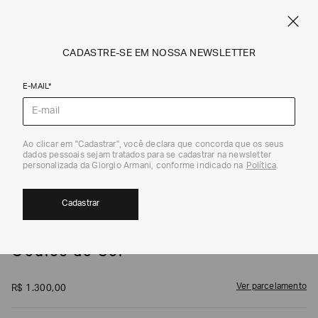
SPRING SUMMER SALE
ARMANI.COM.BR
0
CADASTRE-SE EM NOSSA NEWSLETTER
E-MAIL*
Óculos de Sol
1
/
5
Ao clicar em "Cadastrar", você declara que concorda que os seus
dados pessoais sejam tratados para se cadastrar na newsletter
personalizada da Giorgio Armani, conforme indicado na
Política
.
Cadastrar
EMPORIO ARMANI
Óculos de Sol
Ver parcelamento
R$
1
.
300
,
00