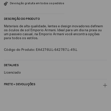
Devolução gratuita em todos os pedidos
SOBRENOME*
DESCRIÇÃO DO PRODUTO
DATA
Materiais de alta qualidade, lentes e design inovadores definem
DE
NASCIMENTO*
os óculos de sol Emporio Armani. Ideal para um dia na praia ou
um passeio casual, na Emporio Armani você encontra opções
para todos os estilos.
Código do Produto: EA4276U.L-642787.L-49.L
Estou
interessado
nas
DETALHES
seguintes
Marcas
Licenciado
e
tópicos
:
Selecionar
FRETE + DEVOLUÇÕES
todos
CALCULAR FRETE
Giorgio
Armani
CALCULAR
Emporio
Armani