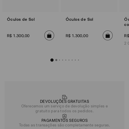
Óculos de Sol
Óculos de Sol
Óc
co
R$
1
.
300
,
00
R$
1
.
300
,
00
R
2 
DEVOLUÇÕES GRATUITAS
Oferecemos um serviço de devolução simples e
gratuito para todos os pedidos.
PAGAMENTOS SEGUROS
Todas as transações são completamente seguras,