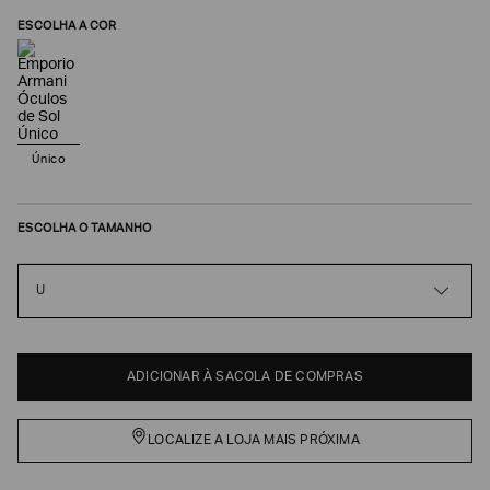
ESCOLHA A COR
Único
ESCOLHA O TAMANHO
U
Poderia
nos
contar
mais
sobre
ADICIONAR À SACOLA DE COMPRAS
você?
NOME*
LOCALIZE A LOJA MAIS PRÓXIMA