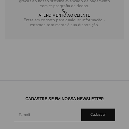
graças ao nosso sistema avançado de pagamento
com criptografia de dados.
ATENDIMENTO AO CLIENTE
Entre em contato para qualquer informação -
estamos totalmente à sua disposição.
CADASTRE-SE EM NOSSA NEWSLETTER
Cadastrar