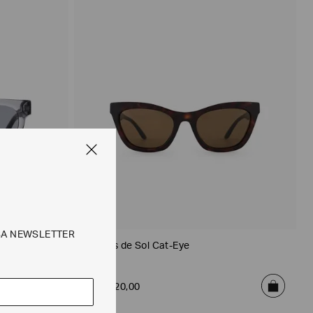
SA NEWSLETTER
Óculos de Sol Cat-Eye
R$
1
.
220
,
00