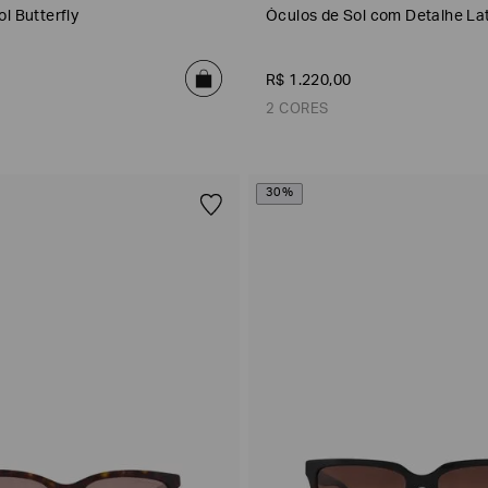
l Butterfly
Óculos de Sol com Detalhe La
R$
1
.
220
,
00
2 CORES
30%
Preto
Marrom