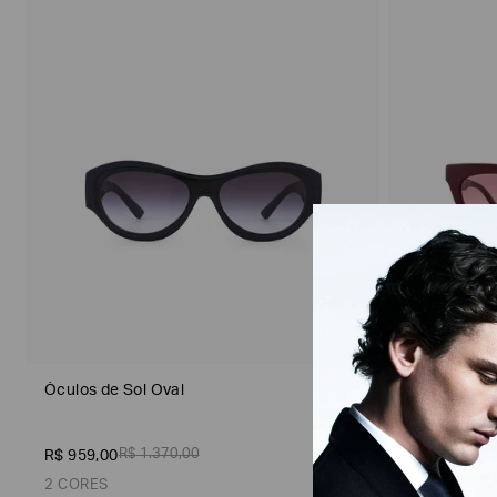
Subcategorias
Óculos de Sol Oval
Óculos de S
Sustentável
R$
1
.
370
,
00
R
R$
959
,
00
R$
854
,
00
2 CORES