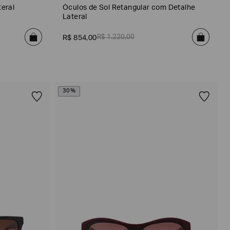
teral
Óculos de Sol Retangular com Detalhe
Lateral
R$
1
.
220
,
00
R$
854
,
00
30%