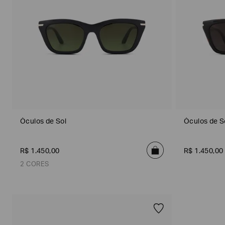
seguintes
Marcas
e
tópicos
:
Selecionar
todos
Giorgio
Armani
Produtos
Femininos
Confirmar
Óculos de Sol
Óculos de S
suas
preferências
R$
1
.
450
,
00
R$
1
.
450
,
00
2 CORES
Única
Única