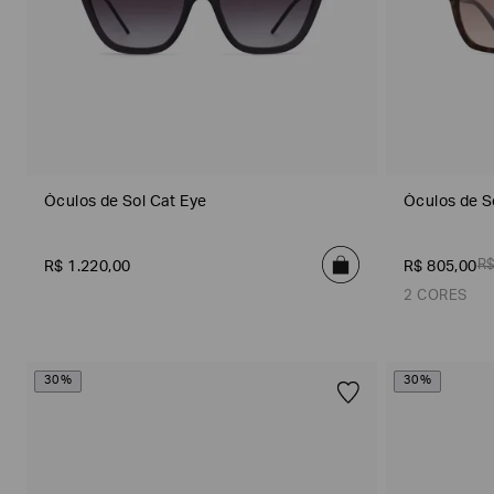
Gênero
Óculos de Sol Cat Eye
Óculos de S
R
R$
1
.
220
,
00
R$
805
,
00
2 CORES
Material
30%
30%
Marrom