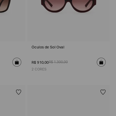
Óculos de Sol Oval
R$
1
.
300
,
00
R$
910
,
00
2 CORES
Vermelho
Azul