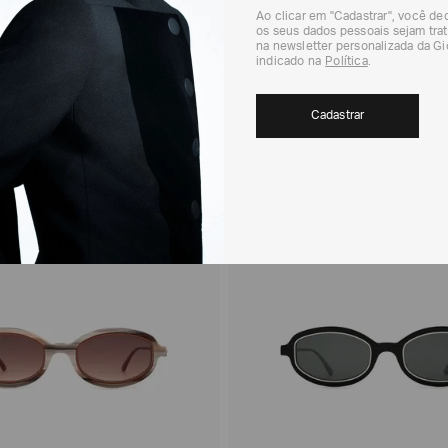
Ao clicar em "Cadastrar", você d
os seus dados pessoais sejam trat
na newsletter personalizada da G
indicado na
Política
.
Única
Única
Cadastrar