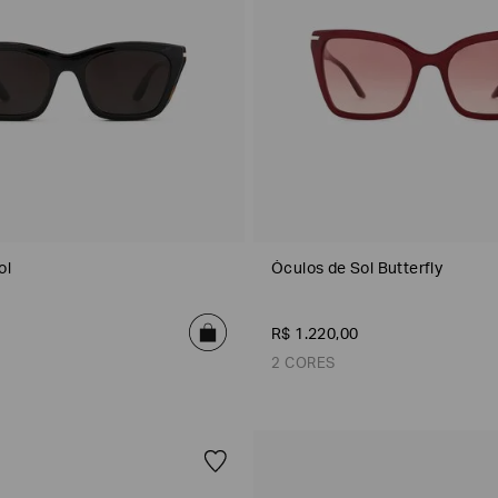
Emporio
EA7
Armani
Armani
Exchange
Produtos
Armani/Silos
Armani
Masculinos
Values
ol
Óculos de Sol Butterfly
R$
1
.
220
,
00
2 CORES
Vermelho
Marrom