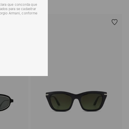
eclara que concorda que
ados para se cadastrar
iorgio Armani, conforme