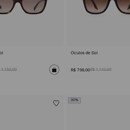
ol
Óculos de Sol
$
1
.
150
,
00
R$
1
.
140
,
00
R$
798
,
00
30%
Preto