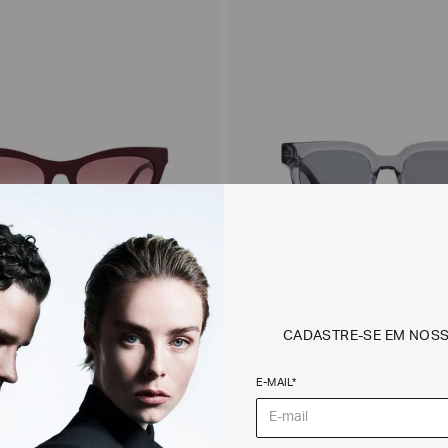
CADASTRE-SE EM NOS
ol Cat-Eye
Óculos de Sol
E-MAIL*
$
1
.
220
,
00
R$
1
.
140
,
00
R$
798
,
00
2 CORES