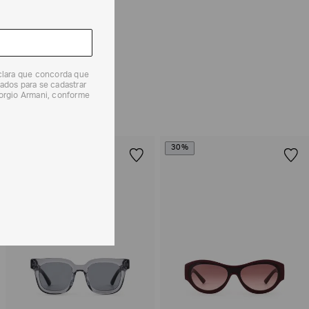
 produtos, o prazo é de até 7 (sete) dias corridos,
mento dos Produtos. E a troca pode ser feita em até 30
dos, a partir do seu recebimento sem custos adicionais.
eclara que concorda que
solicitação Preencha o
Formulário de Devolução
.
ados para se cadastrar
iorgio Armani, conforme
ões sobre as condições de troca ou devolução, consulte a
 e Devoluções
.
30%
30%