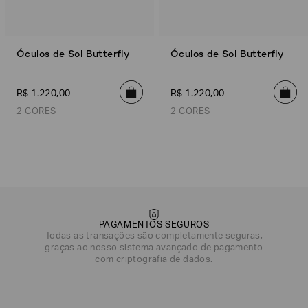
Óculos de Sol Butterfly
Óculos de Sol Butterfly
R$
1
.
220
,
00
R$
1
.
220
,
00
2 CORES
2 CORES
Vermelho
Marrom
Marrom
Vermelho
PAGAMENTOS SEGUROS
Todas as transações são completamente seguras,
graças ao nosso sistema avançado de pagamento
com criptografia de dados.
DATA DE NASCIMENTO*