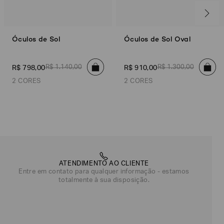
Óculos de Sol
Óculos de Sol Oval
R$
1
.
140
,
00
R$
1
.
300
,
00
R$
798
,
00
R$
910
,
00
2 CORES
2 CORES
Única
Única
Vermelho
Azul
ATENDIMENTO AO CLIENTE
Entre em contato para qualquer informação - estamos
totalmente à sua disposição.