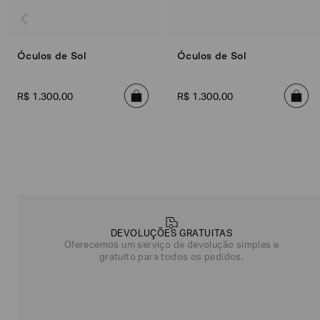
Óculos de Sol
Óculos de Sol
R$
1
.
300
,
00
R$
1
.
300
,
00
Poderia
nos
contar
mais
DEVOLUÇÕES GRATUITAS
sobre
Oferecemos um serviço de devolução simples e
você?
gratuito para todos os pedidos.
NOME*
SOBRENOME*