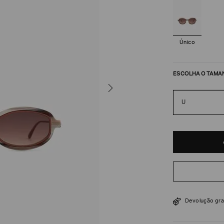
Único
ESCOLHA O TAMA
U
R$
1
.
300
Devolução gra