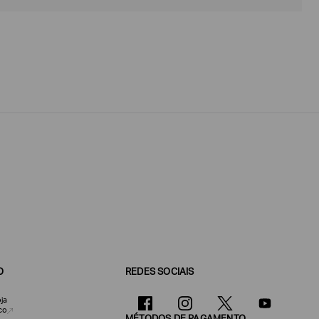
O
REDES SOCIAIS
ja
co