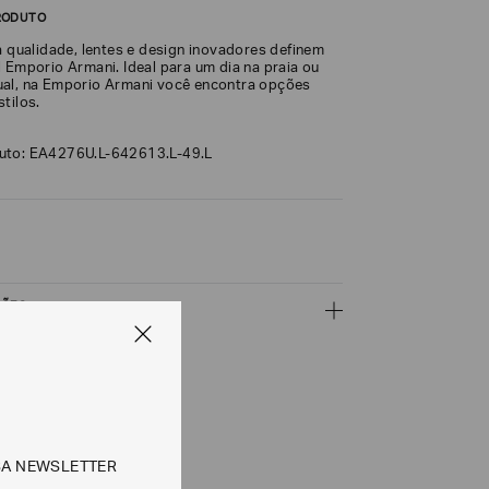
RODUTO
a qualidade, lentes e design inovadores definem
 Emporio Armani. Ideal para um dia na praia ou
al, na Emporio Armani você encontra opções
tilos.
uto: EA4276U.L-642613.L-49.L
ÇÕES
CALCULAR
SA NEWSLETTER
e tipos de entrega são válidos apenas para este produto