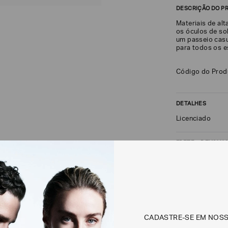
DESCRIÇÃO DO P
Materiais de alt
os óculos de sol
um passeio casu
para todos os es
Código do Prod
DETALHES
Licenciado
FRETE + DEVOLU
CALCULAR FRETE
Não sei meu CEP
CADASTRE-SE EM NOS
Os preços, prazos 