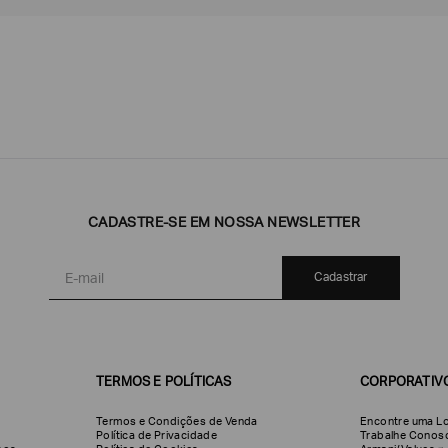
Emporio
EA7
Armani
CADASTRE-SE EM NOSSA NEWSLETTER
Armani
Exchange
Produtos
Armani/Silos
Armani
Masculinos
Values
Cadastrar
TERMOS E POLÍTICAS
CORPORATIV
Termos e Condições de Venda
Encontre uma Lo
Política de Privacidade
Trabalhe Conos