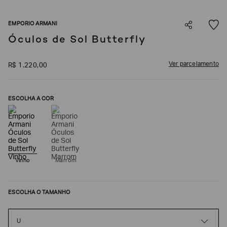
SOBRENOME*
EMPORIO ARMANI
Óculos de Sol Butterfly
DATA
DE
NASCIMENTO*
Ver parcelamento
R$
1
.
220
,
00
ESCOLHA A COR
Estou
interessado
nas
seguintes
Marcas
e
tópicos
:
Vinho
Marrom
Selecionar
todos
ESCOLHA O TAMANHO
Giorgio
Armani
Emporio
U
Armani