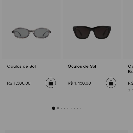
Óculos de Sol
Óculos de Sol
Óc
Bu
R$
1
.
300
,
00
R$
1
.
450
,
00
R
2 