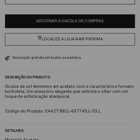
EA7
Armani
ADICIONAR À SACOLA DE COMPRAS
Exchange
Produtos
Femininos
LOCALIZE A LOJA MAIS PRÓXIMA
Produtos
Masculinos
Devolução gratuita em todos os pedidos
Armani/Silos
Armani
DESCRIÇÃO DO PRODUTO
Values
Óculos de sol femininos em acetato com o característico formato
borboleta. Um acessório elegante que valoriza o olhar com um
Confirmar
toque de sofisticação atemporal.
suas
preferências
Código do Produto: EA4273BU.L-6377A5.L-53.L
DETALHES