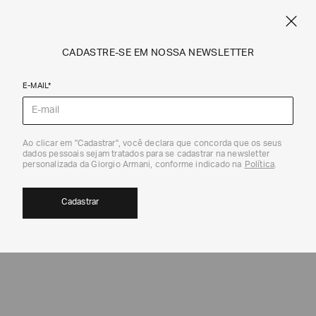
SPRING SUMMER SALE
ARMANI.COM.BR
0
CADASTRE-SE EM NOSSA NEWSLETTER
E-MAIL*
Óculos de Sol
Ao clicar em "Cadastrar", você declara que concorda que os seus
dados pessoais sejam tratados para se cadastrar na newsletter
personalizada da Giorgio Armani, conforme indicado na
Política
.
Cadastrar