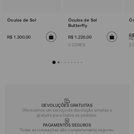
Óculos de Sol
Óculos de Sol
Óc
Butterfly
R
R$
1
.
300
,
00
R$
1
.
220
,
00
R$
2 CORES
2 
Óculos de Sol 
R$
1
.
220
Marrom
DEVOLUÇÕES GRATUITAS
Oferecemos um serviço de devolução simples e
gratuito para todos os pedidos.
PAGAMENTOS SEGUROS
Todas as transações são completamente seguras,