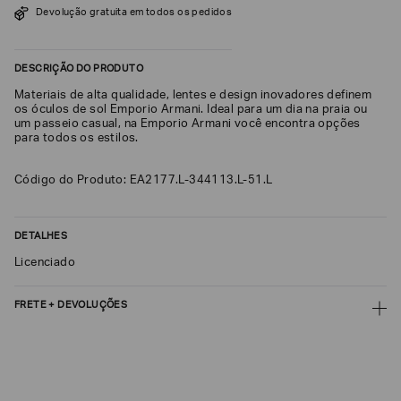
Devolução gratuita em todos os pedidos
SOBRENOME*
DESCRIÇÃO DO PRODUTO
DATA
Materiais de alta qualidade, lentes e design inovadores definem
DE
NASCIMENTO*
os óculos de sol Emporio Armani. Ideal para um dia na praia ou
um passeio casual, na Emporio Armani você encontra opções
para todos os estilos.
Código do Produto: EA2177.L-344113.L-51.L
Estou
interessado
nas
DETALHES
seguintes
Marcas
Licenciado
e
tópicos
:
Selecionar
FRETE + DEVOLUÇÕES
todos
CALCULAR FRETE
Giorgio
Armani
CALCULAR
Emporio
Armani