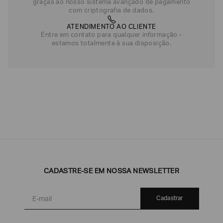
graças ao nosso sistema avançado de pagamento
com criptografia de dados.
ATENDIMENTO AO CLIENTE
Entre em contato para qualquer informação -
estamos totalmente à sua disposição.
CADASTRE-SE EM NOSSA NEWSLETTER
Cadastrar