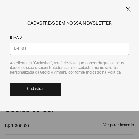
SPRING SUMMER SALE
ARMANI.COM.BR
0
CADASTRE-SE EM NOSSA NEWSLETTER
E-MAIL*
Óculos de Sol
1
/
5
Ao clicar em "Cadastrar", você declara que concorda que os seus
dados pessoais sejam tratados para se cadastrar na newsletter
personalizada da Giorgio Armani, conforme indicado na
Política
.
Cadastrar
EMPORIO ARMANI
Óculos de Sol
Ver parcelamento
R$
1
.
300
,
00