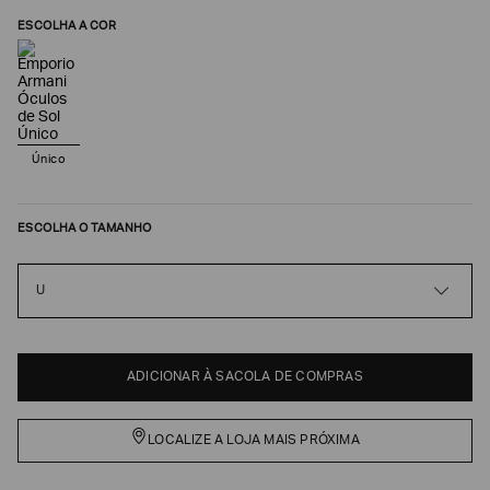
ESCOLHA A COR
Único
ESCOLHA O TAMANHO
U
Poderia
nos
contar
mais
sobre
ADICIONAR À SACOLA DE COMPRAS
você?
NOME*
LOCALIZE A LOJA MAIS PRÓXIMA